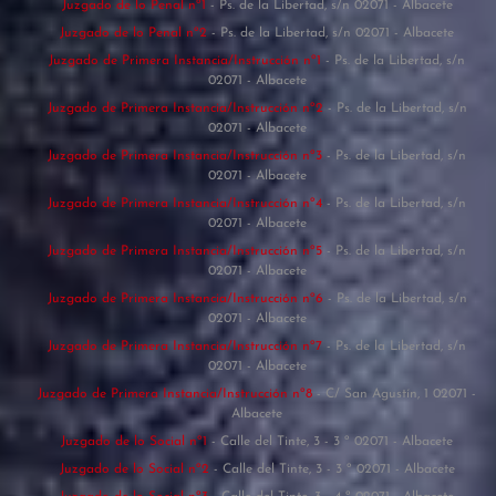
Juzgado de lo Penal nº1
- Ps. de la Libertad, s/n 02071 - Albacete
Juzgado de lo Penal nº2
- Ps. de la Libertad, s/n 02071 - Albacete
Juzgado de Primera Instancia/Instrucción nº1
- Ps. de la Libertad, s/n
02071 - Albacete
Juzgado de Primera Instancia/Instrucción nº2
- Ps. de la Libertad, s/n
02071 - Albacete
Juzgado de Primera Instancia/Instrucción nº3
- Ps. de la Libertad, s/n
02071 - Albacete
Juzgado de Primera Instancia/Instrucción nº4
- Ps. de la Libertad, s/n
02071 - Albacete
Juzgado de Primera Instancia/Instrucción nº5
- Ps. de la Libertad, s/n
02071 - Albacete
Juzgado de Primera Instancia/Instrucción nº6
- Ps. de la Libertad, s/n
02071 - Albacete
Juzgado de Primera Instancia/Instrucción nº7
- Ps. de la Libertad, s/n
02071 - Albacete
Juzgado de Primera Instancia/Instrucción nº8
- C/ San Agustín, 1 02071 -
Albacete
Juzgado de lo Social nº1
- Calle del Tinte, 3 - 3 º 02071 - Albacete
Juzgado de lo Social nº2
- Calle del Tinte, 3 - 3 º 02071 - Albacete