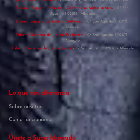
Juzgado de lo Social nº3
- Calle del Tinte, 3 - 4 º 02071 - Albacete
Tribunal Superior de Justicia, Contencioso-Administrativo
- C/ San
Agustín, 1 02071 - Albacete
Tribunal Superior de Justicia, Civil-Penal
- C/ San Agustín, 1 02071 -
Albacete
Tribunal Superior de Justicia, Presidente
- C/ San Agustín, 1 02071 -
Albacete
Tribunal Superior de Justicia, Social
- C/ San Agustín, 1 02071 - Albacete
Lo que nos diferencia
Sobre nosotros
Cómo funcionamos
Únete a SuperAbogado