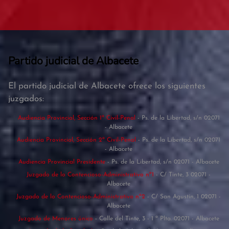
Partido judicial de Albacete
El partido judicial de Albacete ofrece los siguientes
juzgados:
Audiencia Provincial, Sección 1ª Civil-Penal
- Ps. de la Libertad, s/n 02071
- Albacete
Audiencia Provincial, Sección 2ª Civil-Penal
- Ps. de la Libertad, s/n 02071
- Albacete
Audiencia Provincial Presidente
- Ps. de la Libertad, s/n 02071 - Albacete
Juzgado de lo Contencioso-Administrativo nº1
- C/ Tinte, 3 02071 -
Albacete
Juzgado de lo Contencioso-Administrativo nº2
- C/ San Agustín, 1 02071 -
Albacete
Juzgado de Menores único
- Calle del Tinte, 3 - 1 ª Plta. 02071 - Albacete