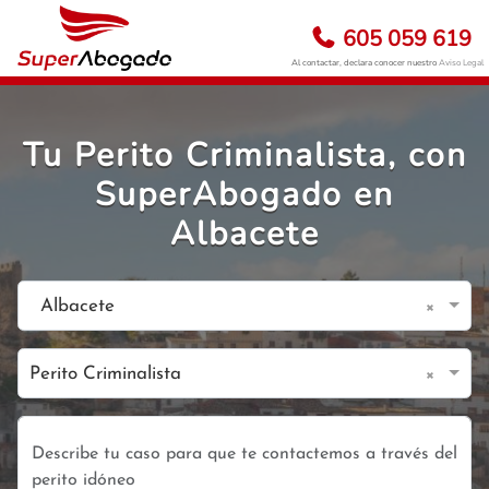
605 059 619
Al contactar, declara conocer nuestro
Aviso Legal
Tu Perito Criminalista, con
SuperAbogado en
Albacete
×
Albacete
×
Perito Criminalista