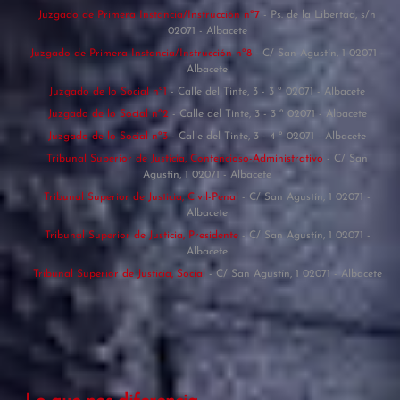
Juzgado de Primera Instancia/Instrucción nº7
- Ps. de la Libertad, s/n
02071 - Albacete
Juzgado de Primera Instancia/Instrucción nº8
- C/ San Agustín, 1 02071 -
Albacete
Juzgado de lo Social nº1
- Calle del Tinte, 3 - 3 º 02071 - Albacete
Juzgado de lo Social nº2
- Calle del Tinte, 3 - 3 º 02071 - Albacete
Juzgado de lo Social nº3
- Calle del Tinte, 3 - 4 º 02071 - Albacete
Tribunal Superior de Justicia, Contencioso-Administrativo
- C/ San
Agustín, 1 02071 - Albacete
Tribunal Superior de Justicia, Civil-Penal
- C/ San Agustín, 1 02071 -
Albacete
Tribunal Superior de Justicia, Presidente
- C/ San Agustín, 1 02071 -
Albacete
Tribunal Superior de Justicia, Social
- C/ San Agustín, 1 02071 - Albacete