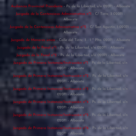
Audiencia Provincial Presidente
- Ps. de la Libertad, s/n 02071 - Albacete
Juzgado de lo Contencioso-Administrativo nº1
- C/ Tinte, 3 02071 -
Albacete
Juzgado de lo Contencioso-Administrativo nº2
- C/ San Agustín, 1 02071 -
Albacete
Juzgado de Menores único
- Calle del Tinte, 3 - 1 ª Plta. 02071 - Albacete
Juzgado de lo Penal nº1
- Ps. de la Libertad, s/n 02071 - Albacete
Juzgado de lo Penal nº2
- Ps. de la Libertad, s/n 02071 - Albacete
Juzgado de Primera Instancia/Instrucción nº1
- Ps. de la Libertad, s/n
02071 - Albacete
Juzgado de Primera Instancia/Instrucción nº2
- Ps. de la Libertad, s/n
02071 - Albacete
Juzgado de Primera Instancia/Instrucción nº3
- Ps. de la Libertad, s/n
02071 - Albacete
Juzgado de Primera Instancia/Instrucción nº4
- Ps. de la Libertad, s/n
02071 - Albacete
Juzgado de Primera Instancia/Instrucción nº5
- Ps. de la Libertad, s/n
02071 - Albacete
Juzgado de Primera Instancia/Instrucción nº6
- Ps. de la Libertad, s/n
02071 - Albacete