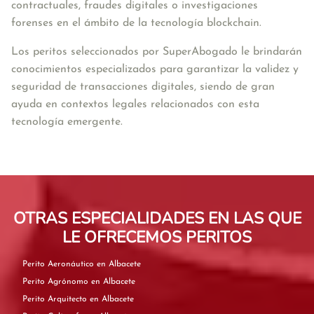
contractuales, fraudes digitales o investigaciones 
forenses en el ámbito de la tecnología blockchain. 
Los peritos seleccionados por SuperAbogado le 
brindarán 
conocimientos especializados para garantizar la validez y 
seguridad de transacciones digitales, siendo de gran 
ayuda en contextos legales relacionados con esta 
tecnología emergente.
OTRAS ESPECIALIDADES EN LAS QUE
LE OFRECEMOS PERITOS
Perito Aeronáutico en Albacete
Perito Agrónomo en Albacete
Perito Arquitecto en Albacete