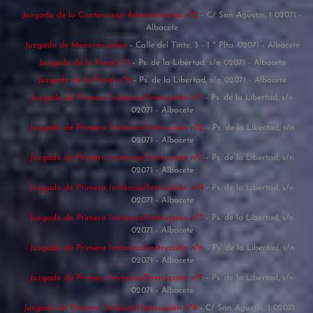
Juzgado de lo Contencioso-Administrativo nº2
- C/ San Agustín, 1 02071 -
Albacete
Juzgado de Menores único
- Calle del Tinte, 3 - 1 ª Plta. 02071 - Albacete
Juzgado de lo Penal nº1
- Ps. de la Libertad, s/n 02071 - Albacete
Juzgado de lo Penal nº2
- Ps. de la Libertad, s/n 02071 - Albacete
Juzgado de Primera Instancia/Instrucción nº1
- Ps. de la Libertad, s/n
02071 - Albacete
Juzgado de Primera Instancia/Instrucción nº2
- Ps. de la Libertad, s/n
02071 - Albacete
Juzgado de Primera Instancia/Instrucción nº3
- Ps. de la Libertad, s/n
02071 - Albacete
Juzgado de Primera Instancia/Instrucción nº4
- Ps. de la Libertad, s/n
02071 - Albacete
Juzgado de Primera Instancia/Instrucción nº5
- Ps. de la Libertad, s/n
02071 - Albacete
Juzgado de Primera Instancia/Instrucción nº6
- Ps. de la Libertad, s/n
02071 - Albacete
Juzgado de Primera Instancia/Instrucción nº7
- Ps. de la Libertad, s/n
02071 - Albacete
Juzgado de Primera Instancia/Instrucción nº8
- C/ San Agustín, 1 02071 -