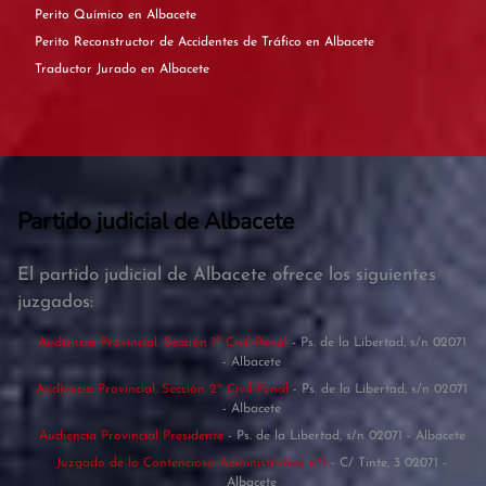
Perito Químico en Albacete
Perito Reconstructor de Accidentes de Tráfico en Albacete
Traductor Jurado en Albacete
Partido judicial de Albacete
El partido judicial de Albacete ofrece los siguientes
juzgados:
Audiencia Provincial, Sección 1ª Civil-Penal
- Ps. de la Libertad, s/n 02071
- Albacete
Audiencia Provincial, Sección 2ª Civil-Penal
- Ps. de la Libertad, s/n 02071
- Albacete
Audiencia Provincial Presidente
- Ps. de la Libertad, s/n 02071 - Albacete
Juzgado de lo Contencioso-Administrativo nº1
- C/ Tinte, 3 02071 -
Albacete