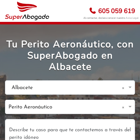
605 059 619
Al contactar, declara conocer nuestro
Aviso Legal
Tu Perito Aeronáutico, con
SuperAbogado en
Albacete
×
Albacete
×
Perito Aeronáutico