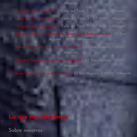
Albacete
Juzgado de lo Social nº1
- Calle del Tinte, 3 - 3 º 02071 - Albacete
Juzgado de lo Social nº2
- Calle del Tinte, 3 - 3 º 02071 - Albacete
Juzgado de lo Social nº3
- Calle del Tinte, 3 - 4 º 02071 - Albacete
Tribunal Superior de Justicia, Contencioso-Administrativo
- C/ San
Agustín, 1 02071 - Albacete
Tribunal Superior de Justicia, Civil-Penal
- C/ San Agustín, 1 02071 -
Albacete
Tribunal Superior de Justicia, Presidente
- C/ San Agustín, 1 02071 -
Albacete
Tribunal Superior de Justicia, Social
- C/ San Agustín, 1 02071 - Albacete
Lo que nos diferencia
Sobre nosotros