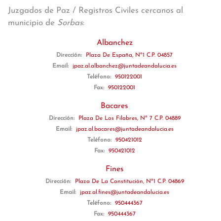
Juzgados de Paz / Registros Civiles cercanos al
municipio de
Sorbas
:
Albanchez
Dirección:
Plaza De España, Nº1 C.P. 04857
Email:
jpaz.al.albanchez@juntadeandalucia.es
Teléfono:
950122001
Fax:
950122001
Bacares
Dirección:
Plaza De Los Filabres, Nº 7 C.P. 04889
Email:
jpaz.al.bacares@juntadeandalucia.es
Teléfono:
950421012
Fax:
950421012
Fines
Dirección:
Plaza De La Constitución, Nº1 C.P. 04869
Email:
jpaz.al.fines@juntadeandalucia.es
Teléfono:
950444367
Fax:
950444367