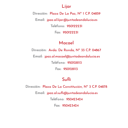
Líjar
Dirección:
Plaza De La Paz, Nº 1 C.P. 04859
Email:
jpaz.al.lijar@juntadeandalucia.es
Teléfono:
950122231
Fax:
950122231
Macael
Dirección:
Avda. De Ronda, Nº 33 C.P. 04867
Email:
jpaz.al.macael@juntadeandalucia.es
Teléfono:
950128113
Fax:
950128113
Suflí
Dirección:
Plaza De La Constitución, Nº 3 C.P. 04878
Email:
jpaz.al.sufli@juntadeandalucia.es
Teléfono:
950423424
Fax:
950423424