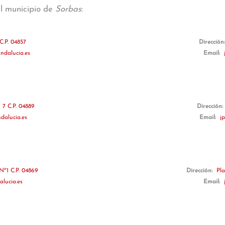
al municipio de
Sorbas
:
C.P. 04857
Dirección
ndalucia.es
Email:
 7 C.P. 04889
Dirección:
dalucia.es
Email:
j
Nº1 C.P. 04869
Dirección:
Pla
alucia.es
Email: