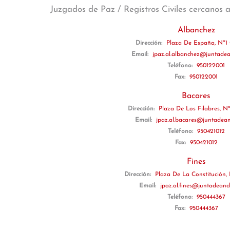
Juzgados de Paz / Registros Civiles cercanos 
Albanchez
Dirección:
Plaza De España, Nº1 
Email:
jpaz.al.albanchez@juntadea
Teléfono:
950122001
Fax:
950122001
Bacares
Dirección:
Plaza De Los Filabres, Nº
Email:
jpaz.al.bacares@juntadean
Teléfono:
950421012
Fax:
950421012
Fines
Dirección:
Plaza De La Constitución, 
Email:
jpaz.al.fines@juntadeand
Teléfono:
950444367
Fax:
950444367