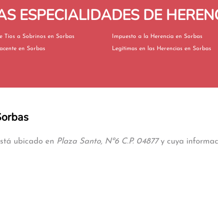
S ESPECIALIDADES DE HEREN
Herencia de Tíos a Sobrinos en Sorbas
Impuesto a la Herencia en Sorbas
Herencia Yacente en Sorbas
Legítimas en las Herencias en Sorbas
Sorbas
está ubicado en
Plaza Santo, Nº6 C.P. 04877
y cuya informaci