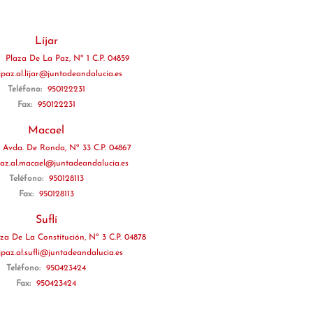
Líjar
:
Plaza De La Paz, Nº 1 C.P. 04859
jpaz.al.lijar@juntadeandalucia.es
Teléfono:
950122231
Fax:
950122231
Macael
Avda. De Ronda, Nº 33 C.P. 04867
paz.al.macael@juntadeandalucia.es
Teléfono:
950128113
Fax:
950128113
Suflí
za De La Constitución, Nº 3 C.P. 04878
jpaz.al.sufli@juntadeandalucia.es
Teléfono:
950423424
Fax:
950423424