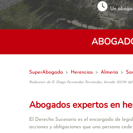
Un abogad
ABOGADO
SuperAbogado
>
Herencias
>
Almería
>
So
Redacción de D. Diego Fernández Fernández, letrado 125.741 del
Abogados expertos en he
El Derecho Sucesorio es el encargado de legisla
acciones y obligaciones que una persona cede 