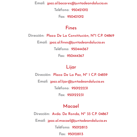
Email:
jpaz.al.bacares@juntadeandalucia.es
Teléfono:
950421012
Fax:
950421012
Fines
Dirección:
Plaza De La Constitución, Nº1 C.P. 04869
Email:
jpaz.al.fines@juntadeandalucia.es
Teléfono:
950444367
Fax:
950444367
Líjar
Dirección:
Plaza De La Paz, Nº 1 C.P. 04859
Email:
jpaz.al.lijar@juntadeandalucia.es
Teléfono:
950122231
Fax:
950122231
Macael
Dirección:
Avda. De Ronda, Nº 33 C.P. 04867
Email:
jpaz.al.macael@juntadeandalucia.es
Teléfono:
950128113
Fax:
950128113