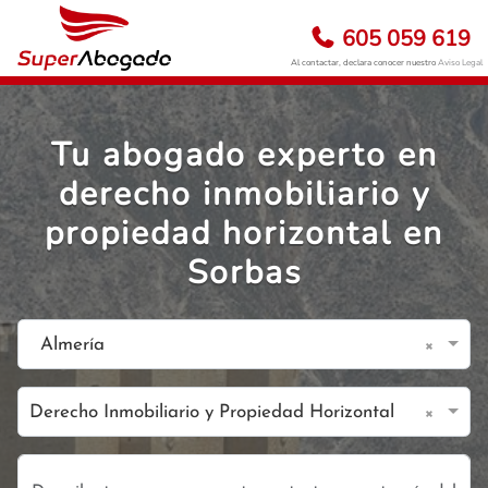
605 059 619
Al contactar, declara conocer nuestro
Aviso Legal
Tu abogado experto en
derecho inmobiliario y
propiedad horizontal en
Sorbas
×
Almería
×
Derecho Inmobiliario y Propiedad Horizontal