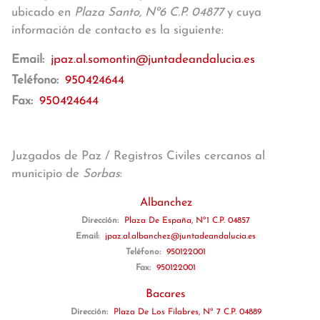
ubicado en
Plaza Santo, Nº6 C.P. 04877
y cuya
información de contacto es la siguiente:
Email:
jpaz.al.somontin@juntadeandalucia.es
Teléfono:
950424644
Fax:
950424644
Juzgados de Paz / Registros Civiles cercanos al
municipio de
Sorbas
:
Albanchez
Dirección:
Plaza De España, Nº1 C.P. 04857
Email:
jpaz.al.albanchez@juntadeandalucia.es
Teléfono:
950122001
Fax:
950122001
Bacares
Dirección:
Plaza De Los Filabres, Nº 7 C.P. 04889