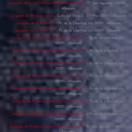
Juzgado de lo Contencioso-Administrativo nº2
- C/ San Agustín, 1 02071 -
Albacete
Juzgado de Menores único
- Calle del Tinte, 3 - 1 ª Plta. 02071 - Albacete
Juzgado de lo Penal nº1
- Ps. de la Libertad, s/n 02071 - Albacete
Juzgado de lo Penal nº2
- Ps. de la Libertad, s/n 02071 - Albacete
Juzgado de Primera Instancia/Instrucción nº1
- Ps. de la Libertad, s/n
02071 - Albacete
Juzgado de Primera Instancia/Instrucción nº2
- Ps. de la Libertad, s/n
02071 - Albacete
Juzgado de Primera Instancia/Instrucción nº3
- Ps. de la Libertad, s/n
02071 - Albacete
Juzgado de Primera Instancia/Instrucción nº4
- Ps. de la Libertad, s/n
02071 - Albacete
Juzgado de Primera Instancia/Instrucción nº5
- Ps. de la Libertad, s/n
02071 - Albacete
Juzgado de Primera Instancia/Instrucción nº6
- Ps. de la Libertad, s/n
02071 - Albacete
Juzgado de Primera Instancia/Instrucción nº7
- Ps. de la Libertad, s/n
02071 - Albacete
Juzgado de Primera Instancia/Instrucción nº8
- C/ San Agustín, 1 02071 -