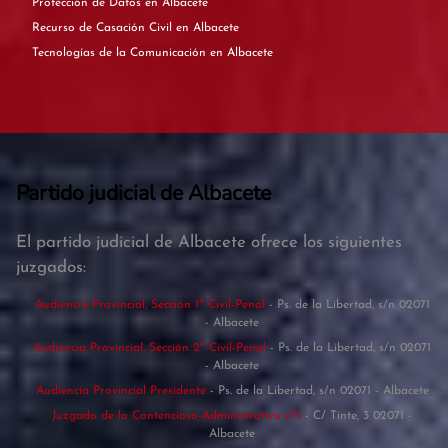
Protección de Datos en Albacete
Recurso de Casación Civil en Albacete
Tecnologías de la Comunicación en Albacete
Partido judicial de Albacete
El partido judicial de Albacete ofrece los siguientes
juzgados:
Audiencia Provincial, Sección 1ª Civil-Penal
- Ps. de la Libertad, s/n 02071
- Albacete
Audiencia Provincial, Sección 2ª Civil-Penal
- Ps. de la Libertad, s/n 02071
- Albacete
Audiencia Provincial Presidente
- Ps. de la Libertad, s/n 02071 - Albacete
Juzgado de lo Contencioso-Administrativo nº1
- C/ Tinte, 3 02071 -
Albacete