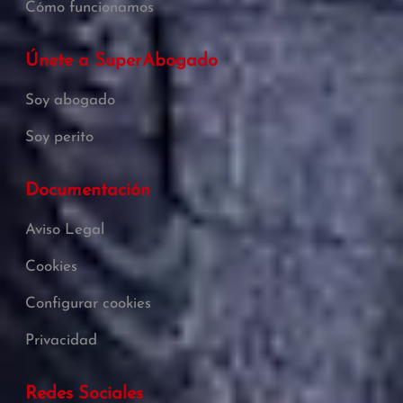
Cómo funcionamos
Únete a SuperAbogado
Soy abogado
Soy perito
Documentación
Aviso Legal
Cookies
Configurar cookies
Privacidad
Redes Sociales