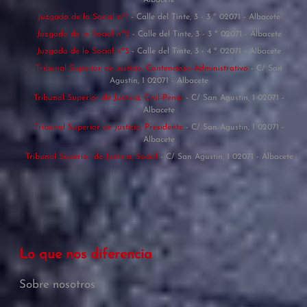
Albacete
Juzgado de lo Social nº1
- Calle del Tinte, 3 - 3 º 02071 - Albacete
Juzgado de lo Social nº2
- Calle del Tinte, 3 - 3 º 02071 - Albacete
Juzgado de lo Social nº3
- Calle del Tinte, 3 - 4 º 02071 - Albacete
Tribunal Superior de Justicia, Contencioso-Administrativo
- C/ San
Agustín, 1 02071 - Albacete
Tribunal Superior de Justicia, Civil-Penal
- C/ San Agustín, 1 02071 -
Albacete
Tribunal Superior de Justicia, Presidente
- C/ San Agustín, 1 02071 -
Albacete
Tribunal Superior de Justicia, Social
- C/ San Agustín, 1 02071 - Albacete
Lo que nos diferencia
Sobre nosotros