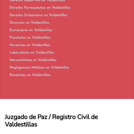
Derecho Deportivo en Valdestillas
Derecho Farmacéutico en Valdestillas
Derecho Urbanístico en Valdestillas
Divorcios en Valdestillas
Extranjería en Valdestillas
Fiscalistas en Valdestillas
Herencias en Valdestillas
Laboralistas en Valdestillas
Mercantilistas en Valdestillas
Negligencias Médicas en Valdestillas
Penalistas en Valdestillas
Juzgado de Paz / Registro Civil de
Valdestillas