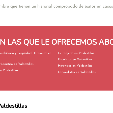
re que tienen un historial comprobado de éxitos en casos
EN LAS QUE LE OFRECEMOS A
mobiliario y Propiedad Horizontal en
Extranjería en Valdestillas
s
Fiscalistas en Valdestillas
Derecho Urbanístico en Valdestillas
Herencias en Valdestillas
ivorcios en Valdestillas
Laboralistas en Valdestillas
Valdestillas