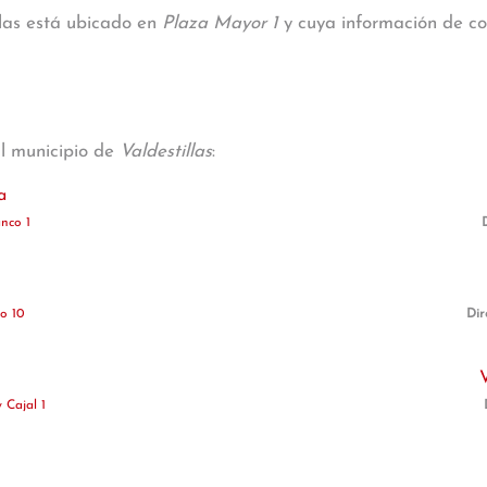
llas está ubicado en
Plaza Mayor 1
y cuya información de con
al municipio de
Valdestillas
:
a
nco 1
o 10
Dir
Cajal 1