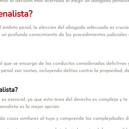
mar la decisión más acertada al elegir un abogado penalist
nalista?
 ámbito penal, la elección del abogado adecuado es crucia
ne un profundo conocimiento de los procedimientos judiciale
l que se encarga de las conductas consideradas delictivas y
nal son vastas, incluyendo delitos contra la propiedad, deli
lista?
es esencial, ya que esta área del derecho es compleja y te 
nalista es la mejor opción:
o casos similares al tuyo y comprende las complejidades d