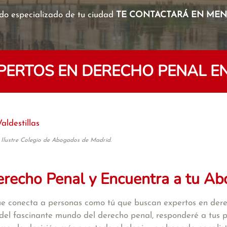
o especializado de tu ciudad
TE CONTACTARÁ EN MENO
ERTOS EN DERECHO PENAL EN
Valdestillas
 Ilustre Colegio de Abogados de Madrid.
recho Penal y Encuentra a tu Ab
e conecta a personas como tú que buscan expertos en dere
s del fascinante mundo del derecho penal, responderé a tus p