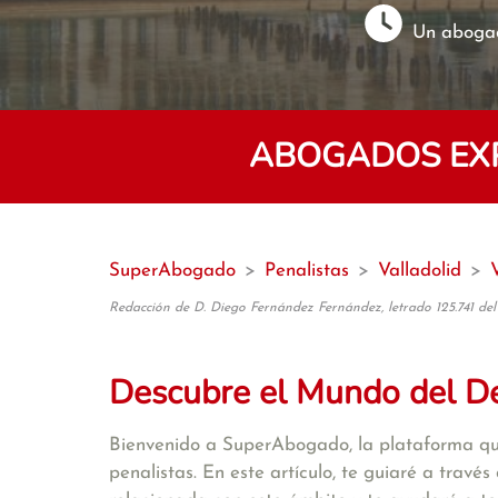
Un abogad
ABOGADOS EXP
SuperAbogado
>
Penalistas
>
Valladolid
>
Redacción de D. Diego Fernández Fernández, letrado 125.741 del
Descubre el Mundo del De
Bienvenido a SuperAbogado, la plataforma qu
penalistas. En este artículo, te guiaré a travé