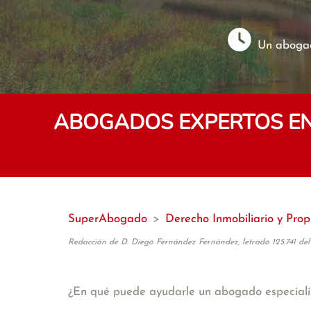
Un abogad
ABOGADOS EXPERTOS EN
SuperAbogado
>
Derecho Inmobiliario y Pro
Redacción de D. Diego Fernández Fernández, letrado 125.741 del
¿En qué puede ayudarle un abogado especiali