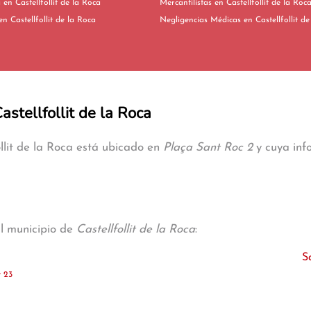
Extranjería en Castellfollit de la Roca
Mercantilistas en Castellfollit de la Roc
Fiscalistas en Castellfollit de la Roca
Negligencias Médicas en Castellfo
astellfollit de la Roca
ollit de la Roca está ubicado en
Plaça Sant Roc 2
y cuya info
al municipio de
Castellfollit de la Roca
:
S
t 23