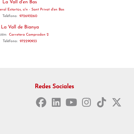
La Vall d'en Bas
ral Estartús, s/n - Sant Privat d'en Bas
Teléfono:
972693260
La Vall de Bianya
ción:
Carretera Camprodon 2
Teléfono:
972290933
Redes Sociales