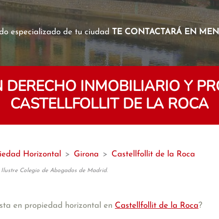
o especializado de tu ciudad
TE CONTACTARÁ EN MENO
 DERECHO INMOBILIARIO Y PR
CASTELLFOLLIT DE LA ROCA
piedad Horizontal
>
Girona
>
Castellfollit de la Roca
 Ilustre Colegio de Abogados de Madrid.
sta en propiedad horizontal en
Castellfollit de la Roca
?