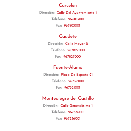
Carcelén
Dirección:
Calle Del Ayuntamiento 1
Teléfono:
967403001
Fax:
967403001
Caudete
Dirección:
Calle Mayor 2
Teléfono:
967827000
Fax:
967827000
Fuente-Álamo
Dirección:
Plaza De España 21
Teléfono:
967321001
Fax:
967321001
Montealegre del Castillo
Dirección:
Calle Generalísimo 1
Teléfono:
967336001
Fax:
967336001