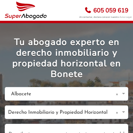
605 059 619
Al contactar, declara conocer nuestro
Aviso Legal
Tu abogado experto en
derecho inmobiliario y
propiedad horizontal en
Bonete
×
Albacete
×
Derecho Inmobiliario y Propiedad Horizontal