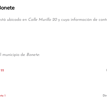
 Bonete
 está ubicado en
Calle Murillo 20
y cuya información de conta
al municipio de
Bonete
:
 22
to 1
Dir