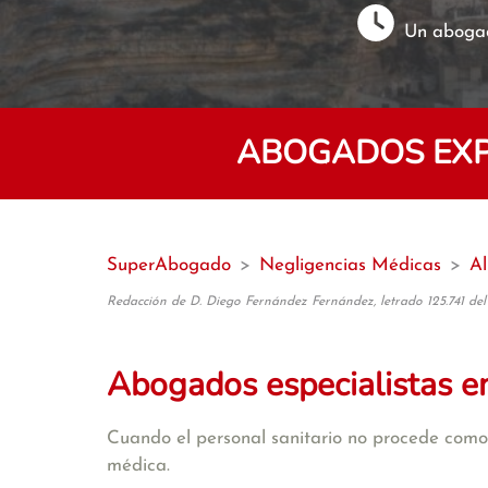
Un abogad
ABOGADOS EXP
SuperAbogado
>
Negligencias Médicas
>
Al
Redacción de D. Diego Fernández Fernández, letrado 125.741 del
Abogados especialistas e
Cuando el personal sanitario no procede como 
médica.