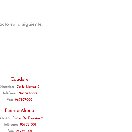
cto es la siguiente:
Caudete
Dirección:
Calle Mayor 2
Teléfono:
967827000
Fax:
967827000
Fuente-Álamo
ección:
Plaza De España 21
Teléfono:
967321001
Fax:
967321001