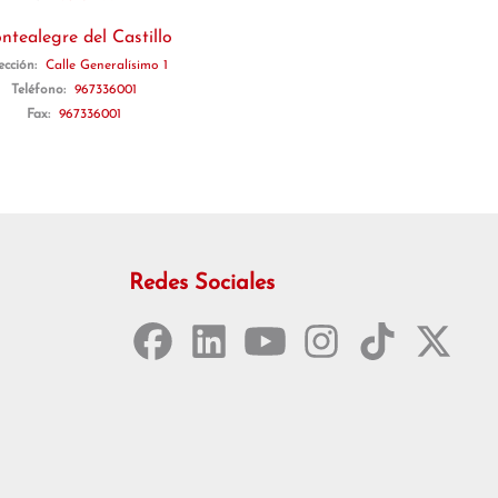
tealegre del Castillo
ección:
Calle Generalísimo 1
Teléfono:
967336001
Fax:
967336001
Redes Sociales