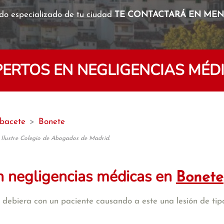
o especializado de tu ciudad
TE CONTACTARÁ EN MENO
ERTOS EN NEGLIGENCIAS MÉDI
bacete
>
Bonete
 Ilustre Colegio de Abogados de Madrid.
n negligencias médicas en
Bonete
debiera con un paciente causando a este una lesión de tipo