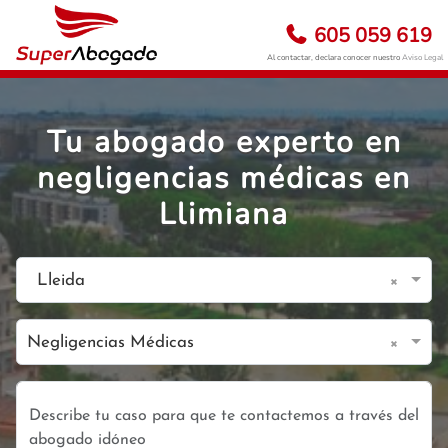
605 059 619
Al contactar, declara conocer nuestro
Aviso Legal
Tu abogado experto en
negligencias médicas en
Llimiana
×
Lleida
×
Negligencias Médicas