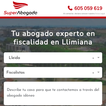
605 059 619
Al contactar, declara conocer nuestro
Aviso Legal
Tu abogado experto en
fiscalidad en Llimiana
×
Lleida
×
Fiscalistas