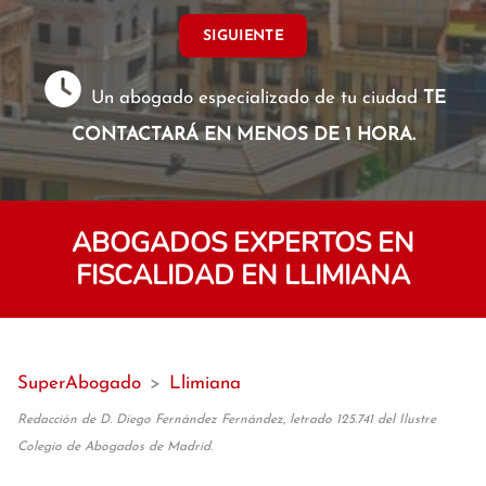
SIGUIENTE
Un abogado especializado de tu ciudad
TE
CONTACTARÁ EN MENOS DE 1 HORA.
ABOGADOS EXPERTOS EN
FISCALIDAD EN LLIMIANA
SuperAbogado
>
Llimiana
Redacción de D. Diego Fernández Fernández, letrado 125.741 del Ilustre
Colegio de Abogados de Madrid.