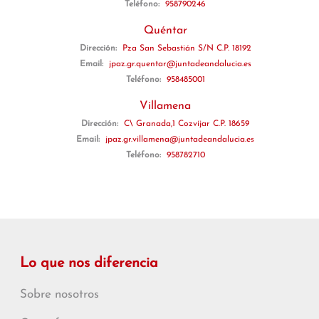
Teléfono:
958790246
Quéntar
Dirección:
Pza San Sebastián S/N C.P. 18192
Email:
jpaz.gr.quentar@juntadeandalucia.es
Teléfono:
958485001
Villamena
Dirección:
C\ Granada,1 Cozvíjar C.P. 18659
Email:
jpaz.gr.villamena@juntadeandalucia.es
Teléfono:
958782710
Lo que nos diferencia
Sobre nosotros