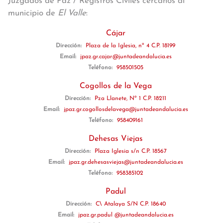
Juzgados de Paz / Registros Civiles cercanos al
municipio de
El Valle
:
Cájar
Dirección:
Plaza de la Iglesia, nº 4 C.P. 18199
Email:
jpaz.gr.cajar@juntadeandalucia.es
Teléfono:
958501505
Cogollos de la Vega
Dirección:
Pza Llanete, Nº 1 C.P. 18211
Email:
jpaz.gr.cogollosdelavega@juntadeandalucia.es
Teléfono:
958409161
Dehesas Viejas
Dirección:
Plaza Iglesia s/n C.P. 18567
Email:
jpaz.gr.dehesasviejas@juntadeandalucia.es
Teléfono:
958385102
Padul
Dirección:
C\ Atalaya S/N C.P. 18640
Email:
jpaz.gr.padul @juntadeandalucia.es