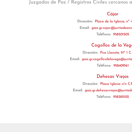
Juzgados de Paz / Registros Civiles cercanos 
Cájar
Dirección:
Plaza de la Iglesia, nº 4
Email:
jpaz.gr.cajar@juntadeand
Teléfono:
958501505
Cogollos de la Veg
Dirección:
Pza Llanete, Nº 1 C.P
Email:
jpaz.gr.cogollosdelavega@junta
Teléfono:
958409161
Dehesas Viejas
Dirección:
Plaza Iglesia s/n C.
Email:
jpaz.gr.dehesasviejas@juntad
Teléfono:
958385102