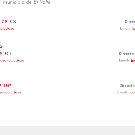
al municipio de
El Valle
:
 C.P. 18199
Direcc
alucia.es
Email:
j
a
. 18211
Dirección
deandalucia.es
Email:
jp
P. 18567
Dirección
eandalucia.es
Email:
jpa