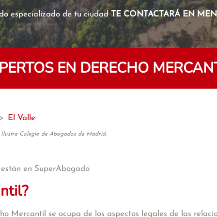
o especializado de tu ciudad
TE CONTACTARÁ EN MENO
ERTOS EN DERECHO MERCANTI
>
El Valle
 Ilustre Colegio de Abogados de Madrid.
están en SuperAbogado
ntil?
 Mercantil se ocupa de los aspectos legales de las relacion