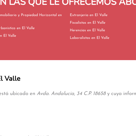
EN LAS QUE LE OFRECEMOS A
mobiliario y Propiedad Horizontal en
Extranjería en El Valle
Fiscalistas en El Valle
Derecho Urbanístico en El Valle
Herencias en El Valle
vorcios en El Valle
Laboralistas en El Valle
l Valle
 está ubicado en
Avda. Andalucia, 34 C.P. 18658
y cuya inform