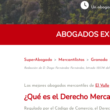
Un abogad
ABOGADOS EXP
SuperAbogado
>
Mercantilistas
>
Granada
Redacción de D. Diego Fernández Fernández, letrado 125.741 del
Los mejores abogados mercantiles de
El Valle
¿Qué es el Derecho Merca
Regulado por el Código de Comercio, el Derecho