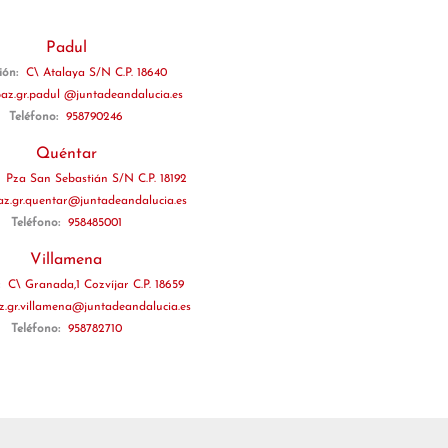
Padul
ión:
C\ Atalaya S/N C.P. 18640
paz.gr.padul @juntadeandalucia.es
Teléfono:
958790246
Quéntar
:
Pza San Sebastián S/N C.P. 18192
az.gr.quentar@juntadeandalucia.es
Teléfono:
958485001
Villamena
:
C\ Granada,1 Cozvíjar C.P. 18659
z.gr.villamena@juntadeandalucia.es
Teléfono:
958782710