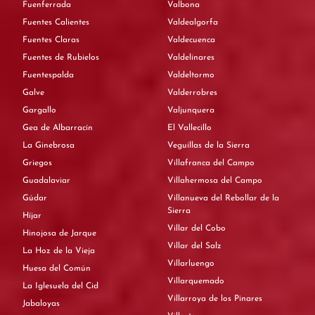
Fuenferrada
Valbona
Fuentes Calientes
Valdealgorfa
Fuentes Claras
Valdecuenca
Fuentes de Rubielos
Valdelinares
Fuentespalda
Valdeltormo
Galve
Valderrobres
Gargallo
Valjunquera
Gea de Albarracín
El Vallecillo
La Ginebrosa
Veguillas de la Sierra
Griegos
Villafranca del Campo
Guadalaviar
Villahermosa del Campo
Gúdar
Villanueva del Rebollar de la
Sierra
Híjar
Villar del Cobo
Hinojosa de Jarque
Villar del Salz
La Hoz de la Vieja
Villarluengo
Huesa del Común
Villarquemado
La Iglesuela del Cid
Villarroya de los Pinares
Jabaloyas