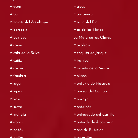
Alacón
Maicas
Alba
Manzanera
Albalate del Arzobispo
Martín del Río
Albarracín
Mas de las Matas
Albentosa
La Mata de los Olmos
Alcaine
Mazaleón
Alcalá de la Selva
Mezquita de Jarque
Alcañiz
Mirambel
Alcorisa
Miravete de la Sierra
Alfambra
Molinos
Aliaga
Monforte de Moyuela
Allepuz
Monreal del Campo
Alloza
Monroyo
Allueva
Montalbán
Almohaja
Monteagudo del Castillo
Alobras
Monterde de Albarracín
Alpeñés
Mora de Rubielos
Anadón
Moscardón