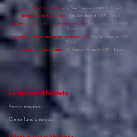
Teruel
Juzgado de Menores nº1
- C/ San Francisco, 1 44071 - Teruel
Juzgado de lo Penal único
- Pza. San Juan, 6 44071 - Teruel
Juzgado de Primera Instancia/Instrucción nº1
- Pza. San Juan, 6 44071 -
Teruel
Juzgado de Primera Instancia/Instrucción nº2
- Pza. San Juan, 6 44071 -
Teruel
Juzgado de lo Social único
- C/ Joaquín Arnau, 8 44071 - Teruel
Lo que nos diferencia
Sobre nosotros
Cómo funcionamos