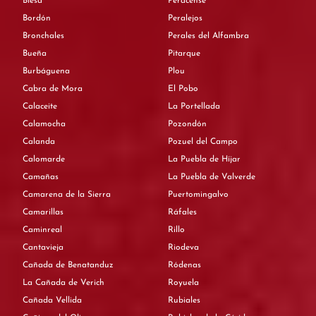
Blesa
Peracense
Bordón
Peralejos
Bronchales
Perales del Alfambra
Bueña
Pitarque
Burbáguena
Plou
Cabra de Mora
El Pobo
Calaceite
La Portellada
Calamocha
Pozondón
Calanda
Pozuel del Campo
Calomarde
La Puebla de Híjar
Camañas
La Puebla de Valverde
Camarena de la Sierra
Puertomingalvo
Camarillas
Ráfales
Caminreal
Rillo
Cantavieja
Riodeva
Cañada de Benatanduz
Ródenas
La Cañada de Verich
Royuela
Cañada Vellida
Rubiales