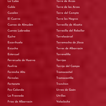
La Cuba
Torre de Arcas
Cubla
Torre de las Arcas
Cucalón
Torre del Compte
El Cuervo
Torre los Negros
Cuevas de Almudén
Torrecilla de Alcañiz
Cuevas Labradas
Torrecilla del Rebollar
Ejulve
Torrelacárcel
Escorihuela
Torremocha de Jiloca
Escucha
Torres de Albarracín
Estercuel
Torrevelilla
Ferreruela de Huerva
Torrijas
Fonfría
Torrijo del Campo
Formiche Alto
Tramacastiel
Fórnoles
Tramacastilla
Fortanete
Tronchón
Foz-Calanda
Urrea de Gaén
La Fresneda
Utrillas
Frías de Albarracín
Valacloche