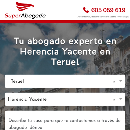
605 059 619
Al contactar, declara conocer nuestro
Aviso Legal
Tu abogado experto en
Herencia Yacente en
Teruel
×
Teruel
×
Herencia Yacente