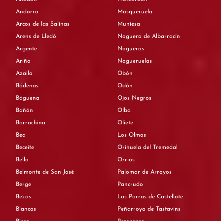
Andorra
Mosqueruela
Arcos de las Salinas
Muniesa
Arens de Lledó
Noguera de Albarracín
Argente
Nogueras
Ariño
Nogueruelas
Azaila
Obón
Bádenas
Odón
Báguena
Ojos Negros
Bañón
Olba
Barrachina
Oliete
Bea
Los Olmos
Beceite
Orihuela del Tremedal
Bello
Orrios
Belmonte de San José
Palomar de Arroyos
Berge
Pancrudo
Bezas
Las Parras de Castellote
Blancas
Peñarroya de Tastavins