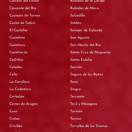
Cañizar del Olivar
Rubielos de la Cérida
Cascante del Río
Rubielos de Mora
Castejón de Tornos
Salcedillo
Castel de Cabra
Saldón
El Castellar
Samper de Calanda
Castellote
San Agustín
Castelnou
San Martín del Río
Castelserás
Santa Cruz de Nogueras
Cedrillas
Santa Eulalia
Celadas
Sarrión
Cella
Segura de los Baños
La Cerollera
Seno
La Codoñera
Singra
Corbalán
Terriente
Cortes de Aragón
Toril y Masegoso
Cosa
Tormón
Cretas
Tornos
Crivillén
Torralba de los Sisones