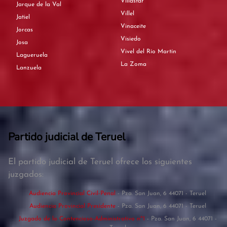
Villastar
Jarque de la Val
Villel
Jatiel
Vinaceite
Jorcas
Visiedo
Josa
Vivel del Río Martín
Lagueruela
La Zoma
Lanzuela
Partido judicial de Teruel
El partido judicial de Teruel ofrece los siguientes
juzgados:
Audiencia Provincial Civil-Penal
- Pza. San Juan, 6 44071 - Teruel
Audiencia Provincial Presidente
- Pza. San Juan, 6 44071 - Teruel
Juzgado de lo Contencioso-Administrativo nº1
- Pza. San Juan, 6 44071 -