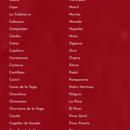
Cájar
Motril
La Calahorra
Murtas
Calicasas
Nevada
Campotéjar
Nigüelas
Caniles
Nívar
Cáñar
Ogíjares
Capileira
Orce
Carataunas
Órgiva
Cástaras
Otívar
Castilléjar
Padul
Castril
Pampaneira
Cenes de la Vega
Pedro Martínez
Chauchina
Peligros
Chimeneas
La Peza
Churriana de la Vega
El Pinar
Cijuela
Pinos Genil
Cogollos de Guadix
Pinos Puente