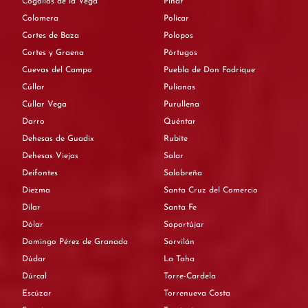
Cogollos de la Vega
Píñar
Colomera
Polícar
Cortes de Baza
Polopos
Cortes y Graena
Pórtugos
Cuevas del Campo
Puebla de Don Fadrique
Cúllar
Pulianas
Cúllar Vega
Purullena
Darro
Quéntar
Dehesas de Guadix
Rubite
Dehesas Viejas
Salar
Deifontes
Salobreña
Diezma
Santa Cruz del Comercio
Dílar
Santa Fe
Dólar
Soportújar
Domingo Pérez de Granada
Sorvilán
Dúdar
La Taha
Dúrcal
Torre-Cardela
Escúzar
Torrenueva Costa