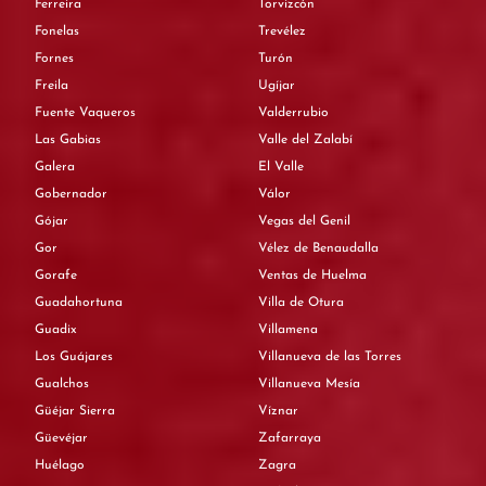
Ferreira
Torvizcón
Fonelas
Trevélez
Fornes
Turón
Freila
Ugíjar
Fuente Vaqueros
Valderrubio
Las Gabias
Valle del Zalabí
Galera
El Valle
Gobernador
Válor
Gójar
Vegas del Genil
Gor
Vélez de Benaudalla
Gorafe
Ventas de Huelma
Guadahortuna
Villa de Otura
Guadix
Villamena
Los Guájares
Villanueva de las Torres
Gualchos
Villanueva Mesía
Güéjar Sierra
Víznar
Güevéjar
Zafarraya
Huélago
Zagra