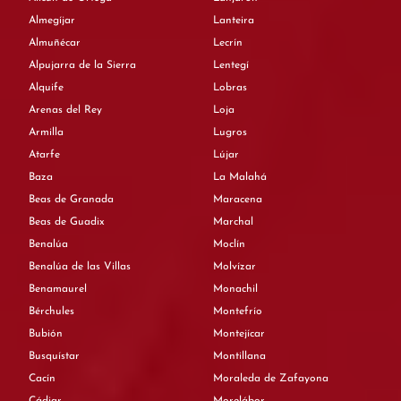
Almegíjar
Lanteira
Almuñécar
Lecrín
Alpujarra de la Sierra
Lentegí
Alquife
Lobras
Arenas del Rey
Loja
Armilla
Lugros
Atarfe
Lújar
Baza
La Malahá
Beas de Granada
Maracena
Beas de Guadix
Marchal
Benalúa
Moclín
Benalúa de las Villas
Molvízar
Benamaurel
Monachil
Bérchules
Montefrío
Bubión
Montejícar
Busquístar
Montillana
Cacín
Moraleda de Zafayona
Cádiar
Morelábor