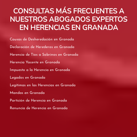
CONSULTAS MÁS FRECUENTES A
NUESTROS ABOGADOS EXPERTOS
EN HERENCIAS EN GRANADA
Causas de Desheredación en Granada
Declaración de Herederos en Granada
Herencia de Tíos a Sobrinos en Granada
Herencia Yacente en Granada
Impuesto a la Herencia en Granada
Legados en Granada
Legítimas en las Herencias en Granada
Mandas en Granada
Partición de Herencia en Granada
Renuncia de Herencia en Granada