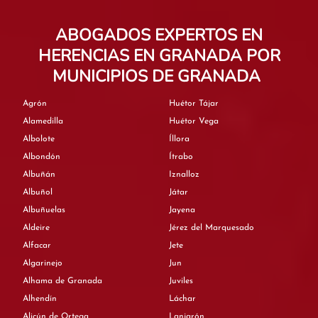
ABOGADOS EXPERTOS EN
HERENCIAS EN GRANADA POR
MUNICIPIOS DE GRANADA
Agrón
Huétor Tájar
Alamedilla
Huétor Vega
Albolote
Íllora
Albondón
Ítrabo
Albuñán
Iznalloz
Albuñol
Játar
Albuñuelas
Jayena
Aldeire
Jérez del Marquesado
Alfacar
Jete
Algarinejo
Jun
Alhama de Granada
Juviles
Alhendín
Láchar
Alicún de Ortega
Lanjarón