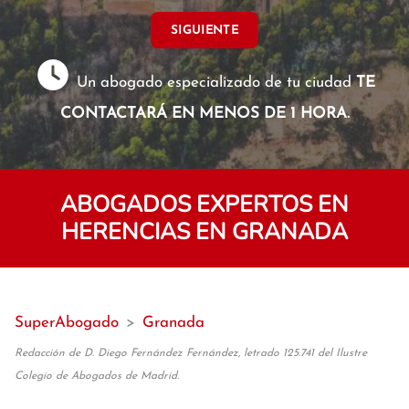
SIGUIENTE
Un abogado especializado de tu ciudad
TE
CONTACTARÁ EN MENOS DE 1 HORA.
ABOGADOS EXPERTOS EN
HERENCIAS EN GRANADA
SuperAbogado
>
Granada
Redacción de D. Diego Fernández Fernández, letrado 125.741 del Ilustre
Colegio de Abogados de Madrid.