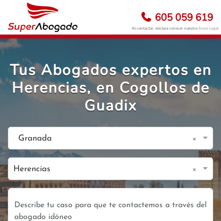
605 059 619
Al contactar, declara conocer nuestro
Aviso Legal
Tus Abogados expertos en
Herencias, en Cogollos de
Guadix
×
Granada
×
Herencias