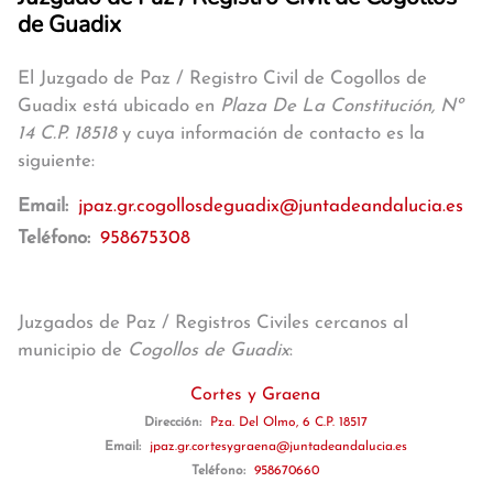
de Guadix
El Juzgado de Paz / Registro Civil de Cogollos de
Guadix está ubicado en
Plaza De La Constitución, Nº
14 C.P. 18518
y cuya información de contacto es la
siguiente:
Email:
jpaz.gr.cogollosdeguadix@juntadeandalucia.es
Teléfono:
958675308
Juzgados de Paz / Registros Civiles cercanos al
municipio de
Cogollos de Guadix
:
Cortes y Graena
Dirección:
Pza. Del Olmo, 6 C.P. 18517
Email:
jpaz.gr.cortesygraena@juntadeandalucia.es
Teléfono:
958670660