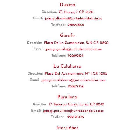
Diezma
Dirección:
C\ Nueva, 7 C.P. 18180
Email:
jpaz.gr.diezma@juntadeandalucia.es
Teléfono:
958680001
Gorafe
Dirección:
Plaza De La Constitución, S/N C.P. 18890
Email:
jpaz.gr.gorafe@juntadeandalucia.es
Teléfono:
958693159
La Calahorra
Dirección:
Plaza Del Ayuntamiento, Nº 1 C.P. 18512
Email:
jpaz.gr.lacalahorra@juntadeandalucia.es
Teléfono:
958677132
Purullena
Dirección:
C\ Federuci García Lorca C.P. 18519
Email:
jpaz.gr.purullena@juntadeandalucia.es
Teléfono:
958690476
Morelábor