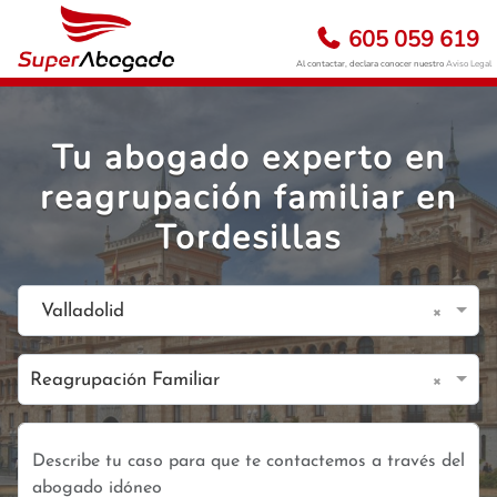
605 059 619
Al contactar, declara conocer nuestro
Aviso Legal
Tu abogado experto en
reagrupación familiar en
Tordesillas
×
Valladolid
×
Reagrupación Familiar