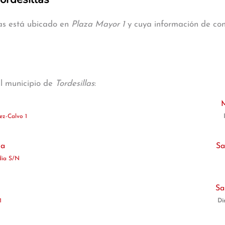
las está ubicado en
Plaza Mayor 1
y cuya información de cont
al municipio de
Tordesillas
:
M
ez-Calvo 1
ga
Sa
dia S/N
Sa
1
Di