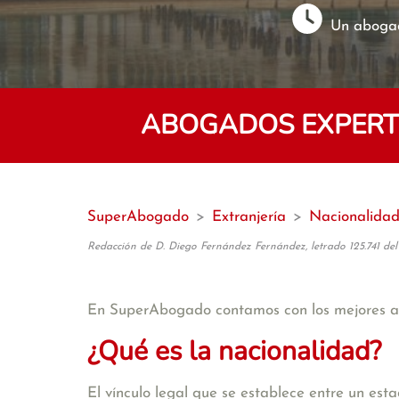
Un abogad
ABOGADOS EXPERTO
SuperAbogado
>
Extranjería
>
Nacionalida
Redacción de D. Diego Fernández Fernández, letrado 125.741 del
En SuperAbogado contamos con los mejores
¿Qué es la nacionalidad?
El vínculo legal que se establece entre un est