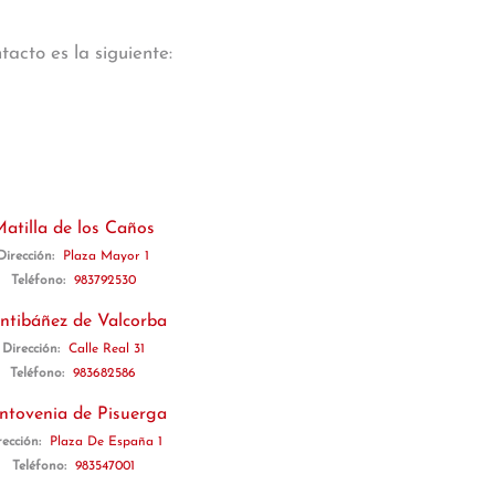
acto es la siguiente:
atilla de los Caños
Dirección:
Plaza Mayor 1
Teléfono:
983792530
ntibáñez de Valcorba
Dirección:
Calle Real 31
Teléfono:
983682586
ntovenia de Pisuerga
rección:
Plaza De España 1
Teléfono:
983547001