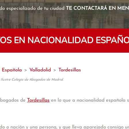
o especializado de tu ciudad
TE CONTACTARÁ EN MENO
S EN NACIONALIDAD ESPAÑO
d Española
>
Valladolid
>
Tordesillas
 Ilustre Colegio de Abogados de Madrid.
 abogados de
Tordesillas
en lo que a nacionalidad española se
ado o nación y una persona, y que lleva aparejado consigo u