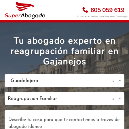
605 059 619
Al contactar, declara conocer nuestro
Aviso Legal
Tu abogado experto en
reagrupación familiar en
Gajanejos
×
Guadalajara
×
Reagrupación Familiar