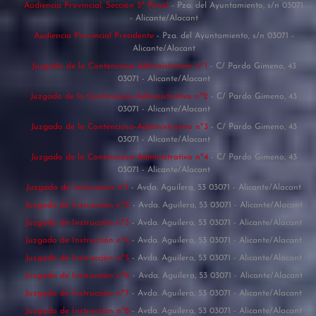
Audiencia Provincial, Sección 3ª Penal
- Pza. del Ayuntamiento, s/n 03071
- Alicante/Alacant
Audiencia Provincial Presidente
- Pza. del Ayuntamiento, s/n 03071 -
Alicante/Alacant
Juzgado de lo Contencioso-Administrativo nº1
- C/ Pardo Gimeno, 43
03071 - Alicante/Alacant
Juzgado de lo Contencioso-Administrativo nº2
- C/ Pardo Gimeno, 43
03071 - Alicante/Alacant
Juzgado de lo Contencioso-Administrativo nº3
- C/ Pardo Gimeno, 43
03071 - Alicante/Alacant
Juzgado de lo Contencioso-Administrativo nº4
- C/ Pardo Gimeno, 43
03071 - Alicante/Alacant
Juzgado de Instrucción nº1
- Avda. Aguilera, 53 03071 - Alicante/Alacant
Juzgado de Instrucción nº2
- Avda. Aguilera, 53 03071 - Alicante/Alacant
Juzgado de Instrucción nº3
- Avda. Aguilera, 53 03071 - Alicante/Alacant
Juzgado de Instrucción nº4
- Avda. Aguilera, 53 03071 - Alicante/Alacant
Juzgado de Instrucción nº5
- Avda. Aguilera, 53 03071 - Alicante/Alacant
Juzgado de Instrucción nº6
- Avda. Aguilera, 53 03071 - Alicante/Alacant
Juzgado de Instrucción nº7
- Avda. Aguilera, 53 03071 - Alicante/Alacant
Juzgado de Instrucción nº8
- Avda. Aguilera, 53 03071 - Alicante/Alacant