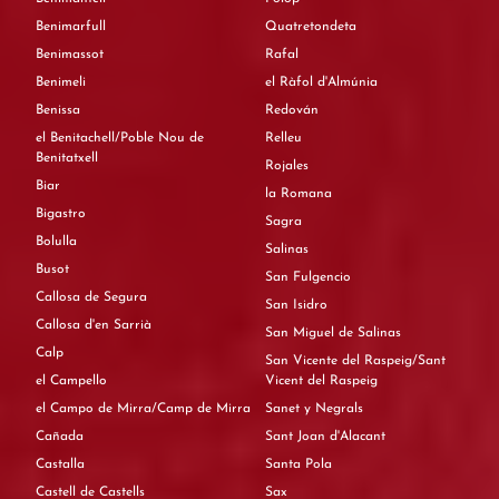
Benimarfull
Quatretondeta
Benimassot
Rafal
Benimeli
el Ràfol d'Almúnia
Benissa
Redován
el Benitachell/Poble Nou de
Relleu
Benitatxell
Rojales
Biar
la Romana
Bigastro
Sagra
Bolulla
Salinas
Busot
San Fulgencio
Callosa de Segura
San Isidro
Callosa d'en Sarrià
San Miguel de Salinas
Calp
San Vicente del Raspeig/Sant
el Campello
Vicent del Raspeig
el Campo de Mirra/Camp de Mirra
Sanet y Negrals
Cañada
Sant Joan d'Alacant
Castalla
Santa Pola
Castell de Castells
Sax