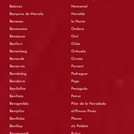
Balones
Mutxamel
Banyeres de Mariola
Novelda
Benasau
la Nucia
Beneixama
Ondara
Benejúzar
Onil
Benferri
Orba
Beniarbeig
Orihuela
Beniardá
Orxeta
Beniarrés
Parcent
Benidoleig
Pedreguer
Benidorm
Pego
Benifallim
Penàguila
Benifato
Petrer
Benigembla
Pilar de la Horadada
Benijófar
el/Pinoso Pinós
Benilloba
Planes
Benillup
els Poblets
Benimantell
Polop