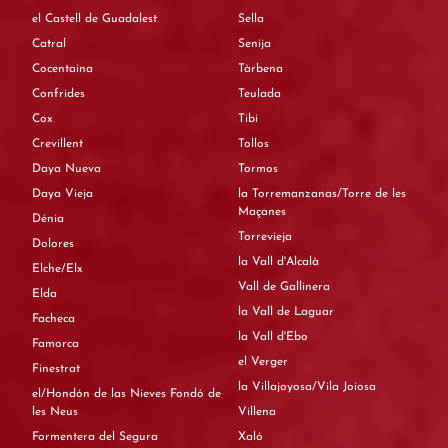
el Castell de Guadalest
Sella
Catral
Senija
Cocentaina
Tàrbena
Confrides
Teulada
Cox
Tibi
Crevillent
Tollos
Daya Nueva
Tormos
Daya Vieja
la Torremanzanas/Torre de les
Maçanes
Dénia
Torrevieja
Dolores
la Vall d'Alcalà
Elche/Elx
Vall de Gallinera
Elda
la Vall de Laguar
Facheca
la Vall d'Ebo
Famorca
el Verger
Finestrat
la Villajoyosa/Vila Joiosa
el/Hondón de las Nieves Fondó de
les Neus
Villena
Formentera del Segura
Xaló