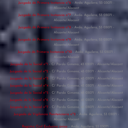
Juzgado de Primera Instancia nº6
- Avda. Aguilera, 53 03071 -
Alicante/Alacant
Juzgado de Primera Instancia nº7
- Avda. Aguilera, 53 03071 -
Alicante/Alacant
Juzgado de Primera Instancia nº8
- Avda. Aguilera, 53 03071 -
Alicante/Alacant
Juzgado de Primera Instancia nº9
- Avda. Aguilera, 53 03071 -
Alicante/Alacant
Juzgado de Primera Instancia nº10
- Avda. Aguilera, 53 03071 -
Alicante/Alacant
Juzgado de lo Social nº1
- C/ Pardo Gimeno, 43 03071 - Alicante/Alacant
Juzgado de lo Social nº2
- C/ Pardo Gimeno, 43 03071 - Alicante/Alacant
Juzgado de lo Social nº3
- C/ Pardo Gimeno, 43 03071 - Alicante/Alacant
Juzgado de lo Social nº4
- C/ Pardo Gimeno, 43 03071 - Alicante/Alacant
Juzgado de lo Social nº5
- C/ Pardo Gimeno, 43 03071 - Alicante/Alacant
Juzgado de lo Social nº6
- C/ Pardo Gimeno, 43 03071 - Alicante/Alacant
Juzgado de lo Social nº7
- C/ Pardo Gimeno, 43 03071 - Alicante/Alacant
Juzgado de Vigilancia Penitenciaria nº2
- Avda. Aguilera, 53 03071 -
Alicante/Alacant
Registro Civil Exclusivo único
- Avda. Aguilera, 53 03071 -