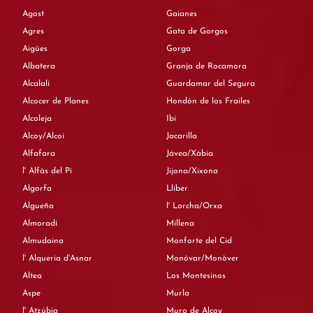
Agost
Gaianes
Agres
Gata de Gorgos
Aigües
Gorga
Albatera
Granja de Rocamora
Alcalalí
Guardamar del Segura
Alcocer de Planes
Hondón de los Frailes
Alcoleja
Ibi
Alcoy/Alcoi
Jacarilla
Alfafara
Jávea/Xàbia
l' Alfàs del Pi
Jijona/Xixona
Algorfa
Llíber
Algueña
l' Lorcha/Orxa
Almoradí
Millena
Almudaina
Monforte del Cid
l' Alqueria d'Asnar
Monóvar/Monòver
Altea
Los Montesinos
Aspe
Murla
l' Atzúbia
Muro de Alcoy