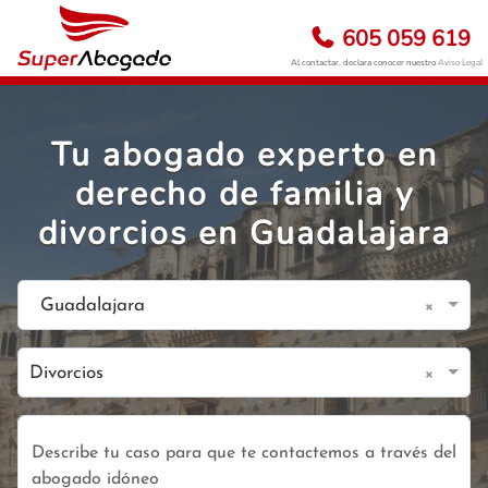
605 059 619
Al contactar, declara conocer nuestro
Aviso Legal
Tu abogado experto en
derecho de familia y
divorcios en Guadalajara
×
Guadalajara
×
Divorcios