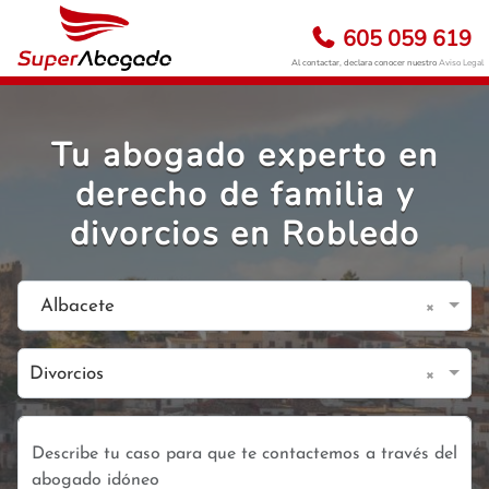
605 059 619
Al contactar, declara conocer nuestro
Aviso Legal
Tu abogado experto en
derecho de familia y
divorcios en Robledo
×
Albacete
×
Divorcios