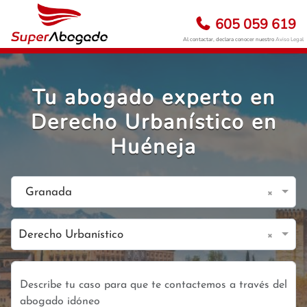
605 059 619
Al contactar, declara conocer nuestro
Aviso Legal
Tu abogado experto en
Derecho Urbanístico en
Huéneja
×
Granada
×
Derecho Urbanístico