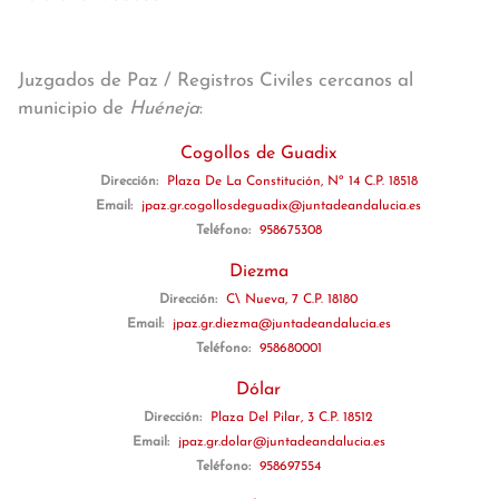
Juzgados de Paz / Registros Civiles cercanos al
municipio de
Huéneja
:
Cogollos de Guadix
Dirección:
Plaza De La Constitución, Nº 14 C.P. 18518
Email:
jpaz.gr.cogollosdeguadix@juntadeandalucia.es
Teléfono:
958675308
Diezma
Dirección:
C\ Nueva, 7 C.P. 18180
Email:
jpaz.gr.diezma@juntadeandalucia.es
Teléfono:
958680001
Dólar
Dirección:
Plaza Del Pilar, 3 C.P. 18512
Email:
jpaz.gr.dolar@juntadeandalucia.es
Teléfono:
958697554