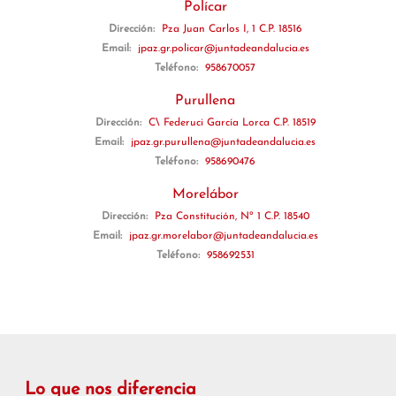
Polícar
Dirección:
Pza Juan Carlos I, 1 C.P. 18516
Email:
jpaz.gr.policar@juntadeandalucia.es
Teléfono:
958670057
Purullena
Dirección:
C\ Federuci García Lorca C.P. 18519
Email:
jpaz.gr.purullena@juntadeandalucia.es
Teléfono:
958690476
Morelábor
Dirección:
Pza Constitución, Nº 1 C.P. 18540
Email:
jpaz.gr.morelabor@juntadeandalucia.es
Teléfono:
958692531
Lo que nos diferencia