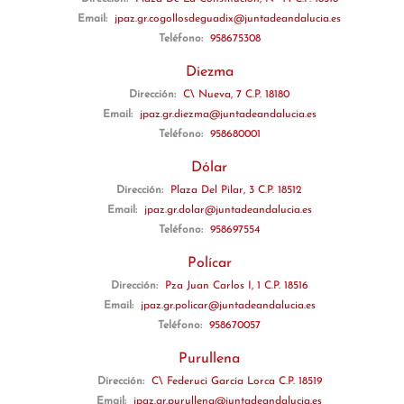
Email:
jpaz.gr.cogollosdeguadix@juntadeandalucia.es
Teléfono:
958675308
Diezma
Dirección:
C\ Nueva, 7 C.P. 18180
Email:
jpaz.gr.diezma@juntadeandalucia.es
Teléfono:
958680001
Dólar
Dirección:
Plaza Del Pilar, 3 C.P. 18512
Email:
jpaz.gr.dolar@juntadeandalucia.es
Teléfono:
958697554
Polícar
Dirección:
Pza Juan Carlos I, 1 C.P. 18516
Email:
jpaz.gr.policar@juntadeandalucia.es
Teléfono:
958670057
Purullena
Dirección:
C\ Federuci García Lorca C.P. 18519
Email:
jpaz.gr.purullena@juntadeandalucia.es