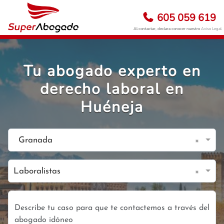
605 059 619
Al contactar, declara conocer nuestro
Aviso Legal
Tu abogado experto en
derecho laboral en
Huéneja
×
Granada
×
Laboralistas