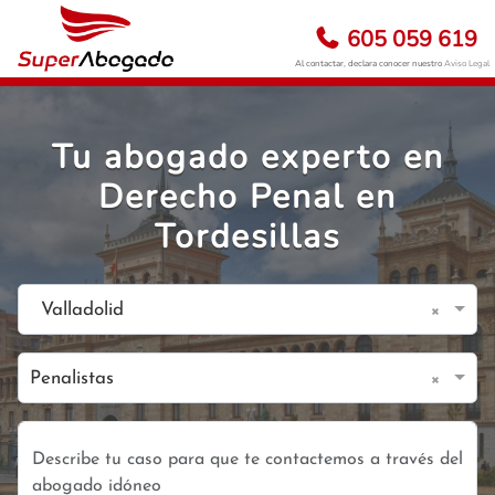
605 059 619
Al contactar, declara conocer nuestro
Aviso Legal
Tu abogado experto en
Derecho Penal en
Tordesillas
×
Valladolid
×
Penalistas