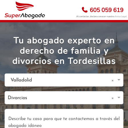
605 059 619
Al contactar, declara conocer nuestro
Aviso Legal
Tu abogado experto en
derecho de familia y
divorcios en Tordesillas
×
Valladolid
×
Divorcios