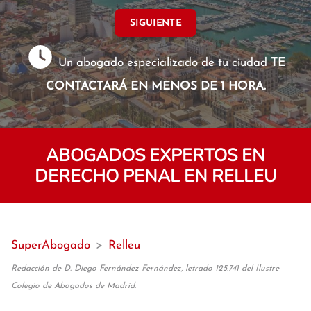
SIGUIENTE
Un abogado especializado de tu ciudad
TE
CONTACTARÁ EN MENOS DE 1 HORA.
ABOGADOS EXPERTOS EN
DERECHO PENAL EN RELLEU
SuperAbogado
>
Relleu
Redacción de D. Diego Fernández Fernández, letrado 125.741 del Ilustre
Colegio de Abogados de Madrid.