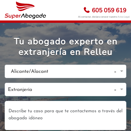
605 059 619
Al contactar, declara conocer nuestro
Aviso Legal
Tu abogado experto en
extranjería en Relleu
×
Alicante/Alacant
×
Extranjería