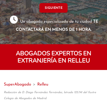
SIGUIENTE
Un abogado especializado de tu ciudad
TE
CONTACTARÁ EN MENOS DE 1 HORA.
ABOGADOS EXPERTOS EN
EXTRANJERÍA EN RELLEU
SuperAbogado
>
Relleu
Redacción de D. Diego Fernández Fernández, letrado 125.741 del Ilustre
Colegio de Abogados de Madrid.