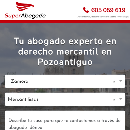
605 059 619
Al contactar, declara conocer nuestro
Aviso Legal
Tu abogado experto en
derecho mercantil en
Pozoantiguo
×
Zamora
×
Mercantilistas