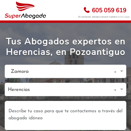
605 059 619
Al contactar, declara conocer nuestro
Aviso Legal
Tus Abogados expertos en
Herencias, en Pozoantiguo
×
Zamora
×
Herencias