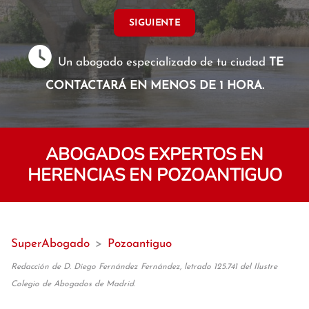
SIGUIENTE
Un abogado especializado de tu ciudad
TE
CONTACTARÁ EN MENOS DE 1 HORA.
ABOGADOS EXPERTOS EN
HERENCIAS EN POZOANTIGUO
SuperAbogado
>
Pozoantiguo
Redacción de D. Diego Fernández Fernández, letrado 125.741 del Ilustre
Colegio de Abogados de Madrid.