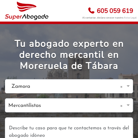
605 059 619
Al contactar, declara conocer nuestro
Aviso Legal
Tu abogado experto en
derecho mercantil en
Moreruela de Tábara
×
Zamora
×
Mercantilistas