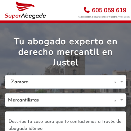
605 059 619
Al contactar, declara conocer nuestro
Aviso Legal
Tu abogado experto en
derecho mercantil en
Justel
×
Zamora
×
Mercantilistas