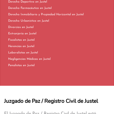
Derecho Deportivo en Justel
Derecho Farmacéutico en Justel
Derecho Inmobiliario y Propiedad Horizontal en Justel
Derecho Urbanístico en Justel
Divorcios en Justel
Extranjería en Justel
Fiscalistas en Justel
Herencias en Justel
Laboralistas en Justel
Negligencias Médicas en Justel
Penalistas en Justel
Juzgado de Paz / Registro Civil de Justel
El Juzgado de Paz / Registro Civil de Justel está