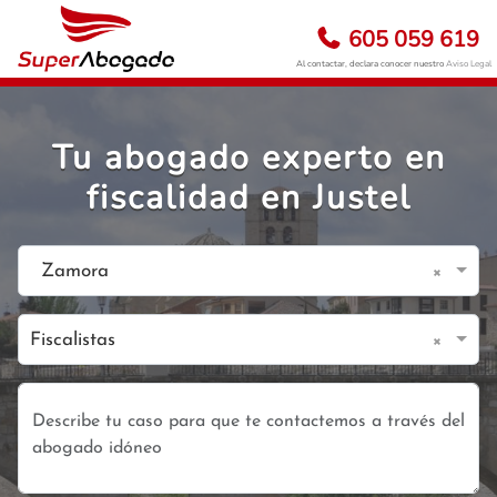
605 059 619
Al contactar, declara conocer nuestro
Aviso Legal
Tu abogado experto en
fiscalidad en Justel
×
Zamora
×
Fiscalistas