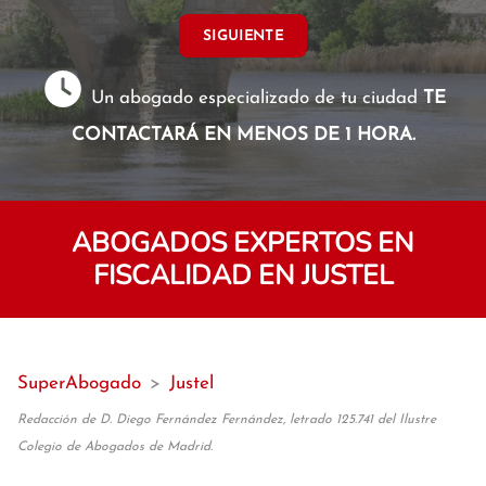
SIGUIENTE
Un abogado especializado de tu ciudad
TE
CONTACTARÁ EN MENOS DE 1 HORA.
ABOGADOS EXPERTOS EN
FISCALIDAD EN JUSTEL
SuperAbogado
>
Justel
Redacción de D. Diego Fernández Fernández, letrado 125.741 del Ilustre
Colegio de Abogados de Madrid.