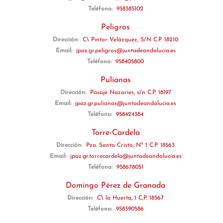
Teléfono:
958385102
Peligros
Dirección:
C\ Pintor Velázquez, S/N C.P. 18210
Email:
jpaz.gr.peligros@juntadeandalucia.es
Teléfono:
958405800
Pulianas
Dirección:
Pasaje Nazaríes, s/n C.P. 18197
Email:
jpaz.gr.pulianas@juntadeandalucia.es
Teléfono:
958424384
Torre-Cardela
Dirección:
Pza. Santo Cristo, Nº 1 C.P. 18563
Email:
jpaz.gr.torrecardela@juntadeandalucia.es
Teléfono:
958678051
Domingo Pérez de Granada
Dirección:
C\ la Huerta, 1 C.P. 18567
Teléfono:
958390586