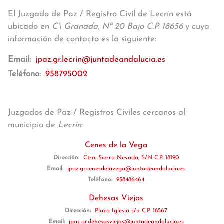
El Juzgado de Paz / Registro Civil de Lecrín está
ubicado en
C\ Granada, Nº 20 Bajo C.P. 18656
y cuya
información de contacto es la siguiente:
Email:
jpaz.gr.lecrin@juntadeandalucia.es
Teléfono:
958795002
Juzgados de Paz / Registros Civiles cercanos al
municipio de
Lecrín
:
Cenes de la Vega
Dirección:
Ctra. Sierra Nevada, S/N C.P. 18190
Email:
jpaz.gr.cenesdelavega@juntadeandalucia.es
Teléfono:
958486464
Dehesas Viejas
Dirección:
Plaza Iglesia s/n C.P. 18567
Email:
jpaz.gr.dehesasviejas@juntadeandalucia.es