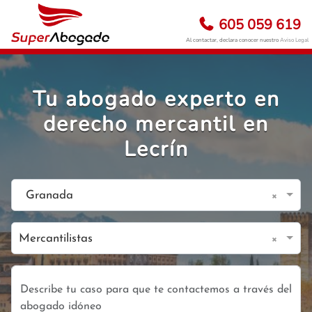
605 059 619
Al contactar, declara conocer nuestro
Aviso Legal
Tu abogado experto en
derecho mercantil en
Lecrín
×
Granada
×
Mercantilistas