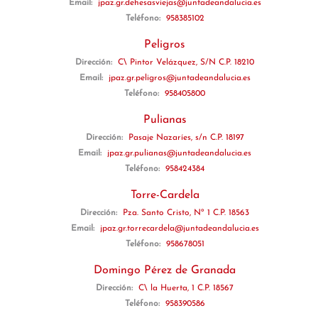
Email:
jpaz.gr.dehesasviejas@juntadeandalucia.es
Teléfono:
958385102
Peligros
Dirección:
C\ Pintor Velázquez, S/N C.P. 18210
Email:
jpaz.gr.peligros@juntadeandalucia.es
Teléfono:
958405800
Pulianas
Dirección:
Pasaje Nazaríes, s/n C.P. 18197
Email:
jpaz.gr.pulianas@juntadeandalucia.es
Teléfono:
958424384
Torre-Cardela
Dirección:
Pza. Santo Cristo, Nº 1 C.P. 18563
Email:
jpaz.gr.torrecardela@juntadeandalucia.es
Teléfono:
958678051
Domingo Pérez de Granada
Dirección:
C\ la Huerta, 1 C.P. 18567
Teléfono:
958390586