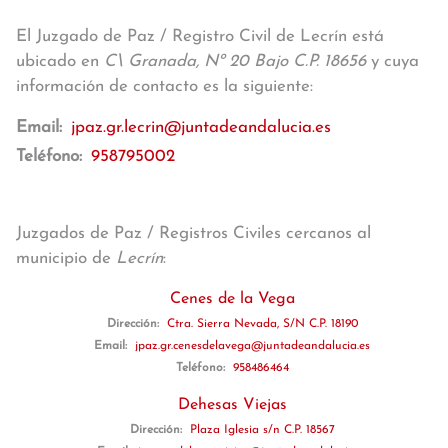
El Juzgado de Paz / Registro Civil de Lecrín está
ubicado en
C\ Granada, Nº 20 Bajo C.P. 18656
y cuya
información de contacto es la siguiente:
Email:
jpaz.gr.lecrin@juntadeandalucia.es
Teléfono:
958795002
Juzgados de Paz / Registros Civiles cercanos al
municipio de
Lecrín
:
Cenes de la Vega
Dirección:
Ctra. Sierra Nevada, S/N C.P. 18190
Email:
jpaz.gr.cenesdelavega@juntadeandalucia.es
Teléfono:
958486464
Dehesas Viejas
Dirección:
Plaza Iglesia s/n C.P. 18567