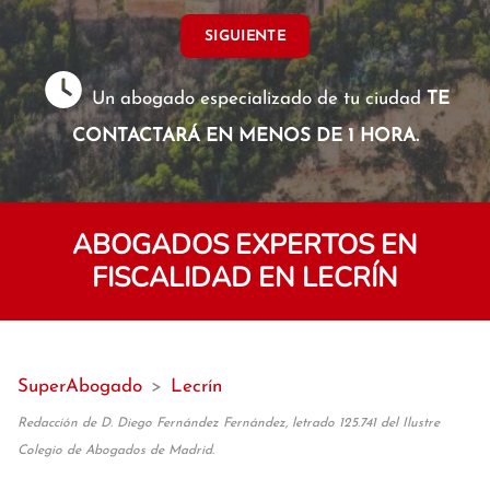
SIGUIENTE
Un abogado especializado de tu ciudad
TE
CONTACTARÁ EN MENOS DE 1 HORA.
ABOGADOS EXPERTOS EN
FISCALIDAD EN LECRÍN
SuperAbogado
>
Lecrín
Redacción de D. Diego Fernández Fernández, letrado 125.741 del Ilustre
Colegio de Abogados de Madrid.