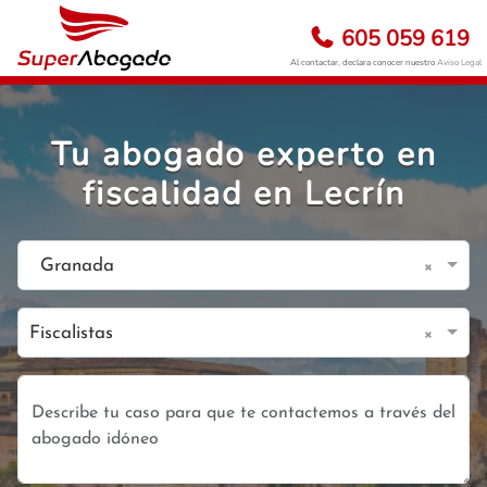
605 059 619
Al contactar, declara conocer nuestro
Aviso Legal
Tu abogado experto en
fiscalidad en Lecrín
×
Granada
×
Fiscalistas