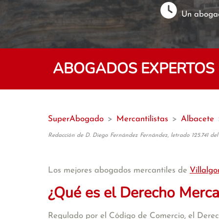
Un abogad
ABOGADOS EXPERTOS E
SuperAbogado
>
Mercantilistas
>
Albacete
Redacción de D. Diego Fernández Fernández, letrado 125.741 del
Los mejores abogados mercantiles de
Villalgo
¿Qué es el Derecho Merca
Regulado por el Código de Comercio, el Derecho