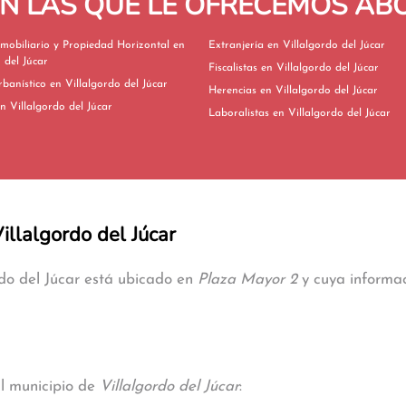
EN LAS QUE LE OFRECEMOS A
mobiliario y Propiedad Horizontal en
Extranjería en Villalgordo del Júcar
 del Júcar
Fiscalistas en Villalgordo del Júcar
Derecho Urbanístico en Villalgordo del Júcar
Herencias en Villalgordo del Júcar
ivorcios en Villalgordo del Júcar
Laboralistas en Villalgordo del Júcar
illalgordo del Júcar
rdo del Júcar está ubicado en
Plaza Mayor 2
y cuya informac
al municipio de
Villalgordo del Júcar
: