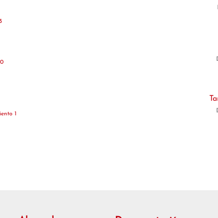
3
10
Ta
ento 1