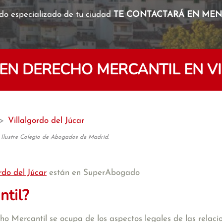
o especializado de tu ciudad
TE CONTACTARÁ EN MENO
N DERECHO MERCANTIL EN V
>
Villalgordo del Júcar
 Ilustre Colegio de Abogados de Madrid.
rdo del Júcar
están en SuperAbogado
ntil?
 Mercantil se ocupa de los aspectos legales de las relacion