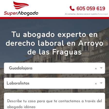
605 059 619
Al contactar, declara conocer nuestro
Aviso Legal
Tu abogado experto en
derecho laboral en Arroyo
de las Fraguas
×
Guadalajara
×
Laboralistas