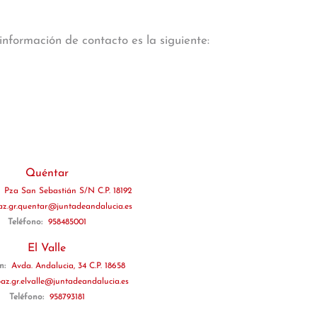
información de contacto es la siguiente:
Quéntar
:
Pza San Sebastián S/N C.P. 18192
az.gr.quentar@juntadeandalucia.es
Teléfono:
958485001
El Valle
ón:
Avda. Andalucia, 34 C.P. 18658
paz.gr.elvalle@juntadeandalucia.es
Teléfono:
958793181