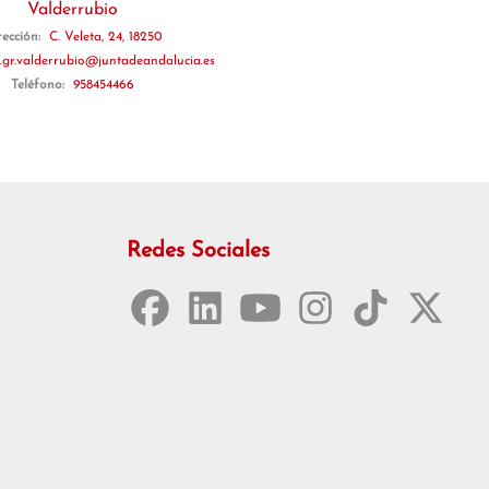
Valderrubio
rección:
C. Veleta, 24, 18250
.gr.valderrubio@juntadeandalucia.es
Teléfono:
958454466
Redes Sociales