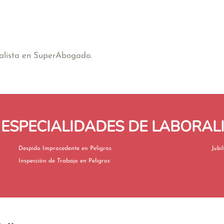
ralista en SuperAbogado.
ESPECIALIDADES DE LABORALI
Despido Improcedente en Peligros
Inspección de Trabajo en Peligros