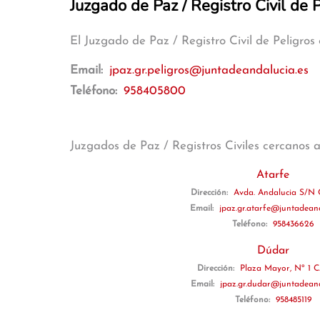
Juzgado de Paz / Registro Civil de 
El Juzgado de Paz / Registro Civil de Peligro
Email:
jpaz.gr.peligros@juntadeandalucia.es
Teléfono:
958405800
Juzgados de Paz / Registros Civiles cercanos 
Atarfe
Dirección:
Avda. Andalucia S/N C
Email:
jpaz.gr.atarfe@juntadeand
Teléfono:
958436626
Dúdar
Dirección:
Plaza Mayor, Nº 1 C.
Email:
jpaz.gr.dudar@juntadeand
Teléfono:
958485119