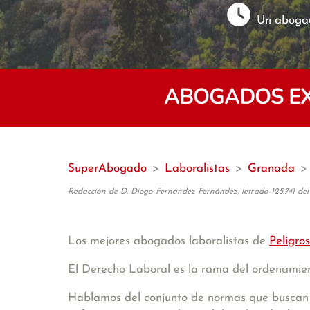
Un abogad
ABOGADOS EX
SuperAbogado
>
Laboralistas
>
Granada
>
Redacción de D. Diego Fernández Fernández, letrado 125.741 del
Los mejores abogados laboralistas de
Peligros
El Derecho Laboral es la rama del ordenamient
Hablamos del conjunto de normas que buscan s