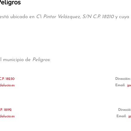
Peligros
s está ubicado en
C\ Pintor Velázquez, S/N C.P. 18210
y cuya 
al municipio de
Peligros
:
.P. 18230
Dirección
alucia.es
Email:
jp
P. 18192
Direcci
alucia.es
Email:
j