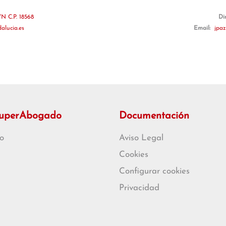
N C.P. 18568
Di
alucia.es
Email:
jpaz
SuperAbogado
Documentación
o
Aviso Legal
Cookies
Configurar cookies
Privacidad