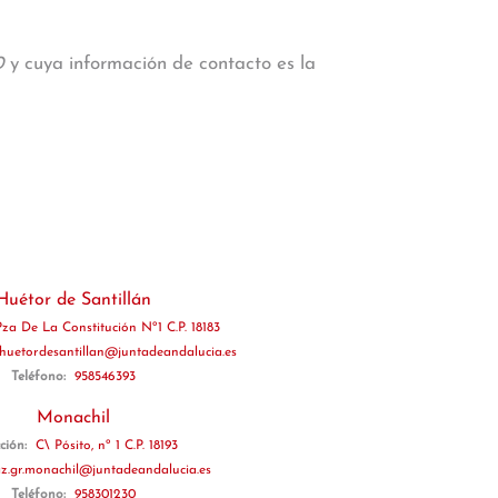
0
y cuya información de contacto es la
Huétor de Santillán
za De La Constitución Nº1 C.P. 18183
.huetordesantillan@juntadeandalucia.es
Teléfono:
958546393
Monachil
ción:
C\ Pósito, nº 1 C.P. 18193
az.gr.monachil@juntadeandalucia.es
Teléfono:
958301230