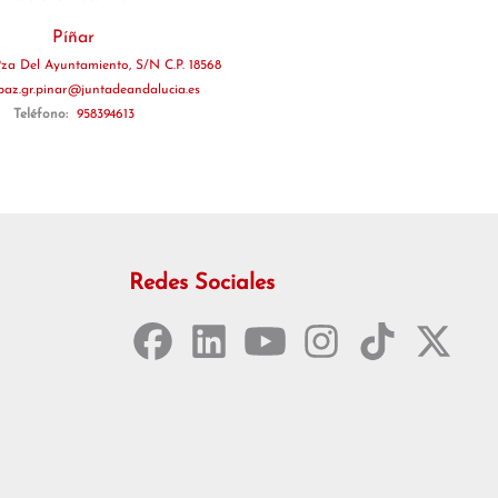
Píñar
za Del Ayuntamiento, S/N C.P. 18568
paz.gr.pinar@juntadeandalucia.es
Teléfono:
958394613
Redes Sociales