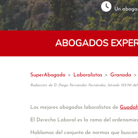
Un abogad
ABOGADOS EXPER
SuperAbogado
>
Laboralistas
>
Granada
>
Redacción de D. Diego Fernández Fernández, letrado 125.741 del
Los mejores abogados laboralistas de
Guadah
El Derecho Laboral es la rama del ordenamient
Hablamos del conjunto de normas que buscan s