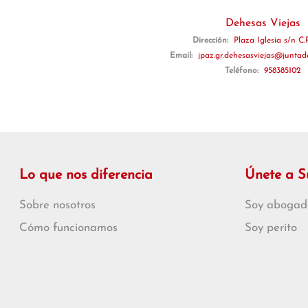
Dehesas Viejas
Dirección:
Plaza Iglesia s/n C.
Email:
jpaz.gr.dehesasviejas@juntad
Teléfono:
958385102
Lo que nos diferencia
Únete a 
Sobre nosotros
Soy abogad
Cómo funcionamos
Soy perito