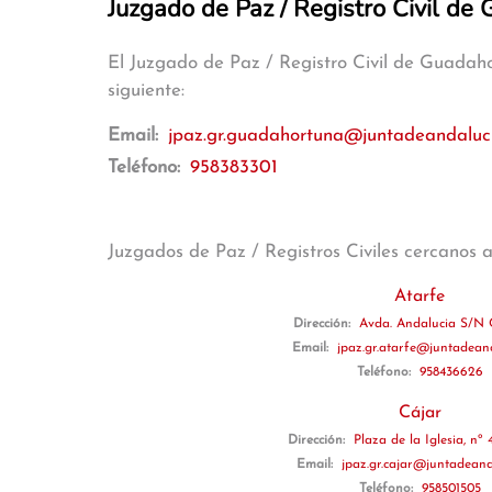
Juzgado de Paz / Registro Civil de
El Juzgado de Paz / Registro Civil de Guadah
siguiente:
Email:
jpaz.gr.guadahortuna@juntadeandaluci
Teléfono:
958383301
Juzgados de Paz / Registros Civiles cercanos 
Atarfe
Dirección:
Avda. Andalucia S/N C
Email:
jpaz.gr.atarfe@juntadeand
Teléfono:
958436626
Cájar
Dirección:
Plaza de la Iglesia, nº 4
Email:
jpaz.gr.cajar@juntadeand
Teléfono:
958501505