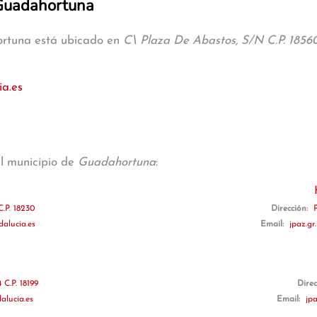
 Guadahortuna
ortuna está ubicado en
C\ Plaza De Abastos, S/N C.P. 1856
a.es
al municipio de
Guadahortuna
:
.P. 18230
Dirección:
P
alucia.es
Email:
jpaz.gr
 C.P. 18199
Direc
alucia.es
Email:
jp