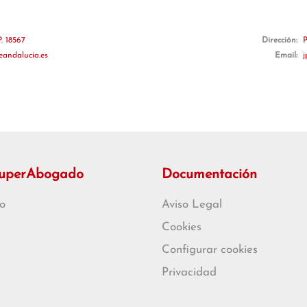
P. 18567
Dirección:
P
eandalucia.es
Email:
j
SuperAbogado
Documentación
o
Aviso Legal
Cookies
Configurar cookies
Privacidad