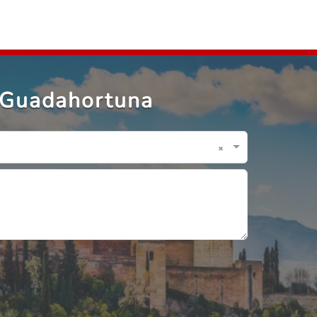
n Guadahortuna
×