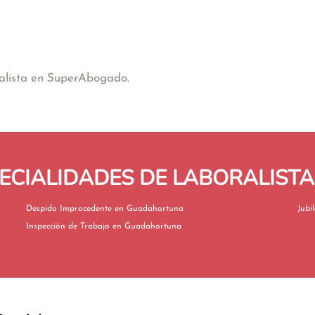
ralista en SuperAbogado.
ECIALIDADES DE LABORALIS
Despido Improcedente en Guadahortuna
Inspección de Trabajo en Guadahortuna