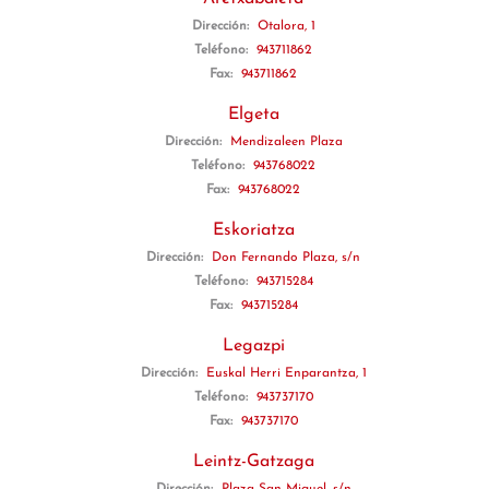
Dirección:
Otalora, 1
Teléfono:
943711862
Fax:
943711862
Elgeta
Dirección:
Mendizaleen Plaza
Teléfono:
943768022
Fax:
943768022
Eskoriatza
Dirección:
Don Fernando Plaza, s/n
Teléfono:
943715284
Fax:
943715284
Legazpi
Dirección:
Euskal Herri Enparantza, 1
Teléfono:
943737170
Fax:
943737170
Leintz-Gatzaga