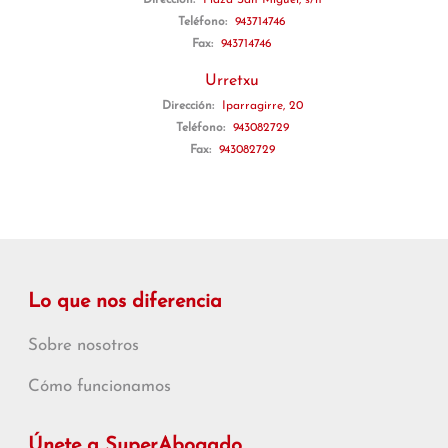
Dirección:
Plaza San Miguel, s/n
Teléfono:
943714746
Fax:
943714746
Urretxu
Dirección:
Iparragirre, 20
Teléfono:
943082729
Fax:
943082729
Lo que nos diferencia
Sobre nosotros
Cómo funcionamos
Únete a SuperAbogado