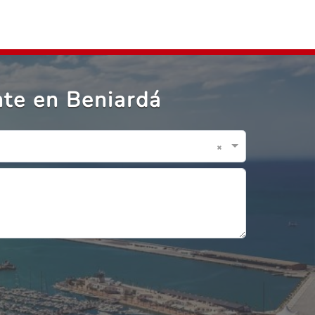
te en Beniardá
×