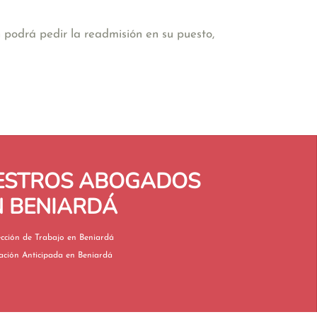
 podrá pedir la readmisión en su puesto,
UESTROS ABOGADOS
N BENIARDÁ
Inspección de Trabajo en Beniardá
Jubilación Anticipada en Beniardá