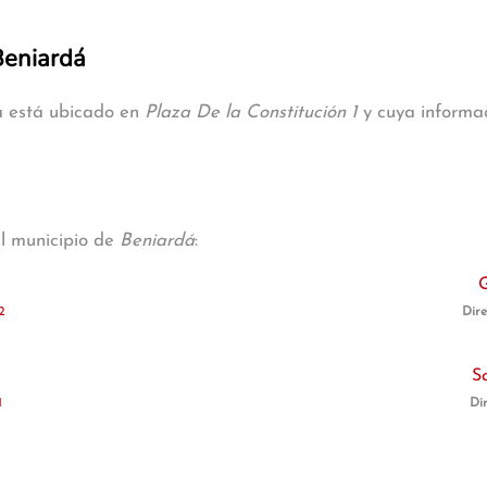
Beniardá
dá está ubicado en
Plaza De la Constitución 1
y cuya informac
al municipio de
Beniardá
:
G
2
Dire
S
1
Di