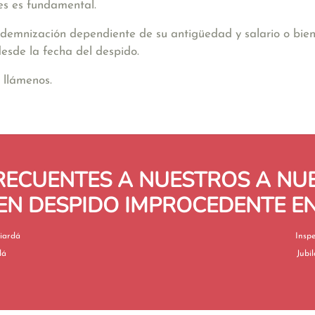
s es fundamental.
indemnización dependiente de su antigüedad y salario o bien
esde la fecha del despido.
 llámenos.
RECUENTES A NUESTROS A N
EN DESPIDO IMPROCEDENTE E
ajo en Beniardá
ardá