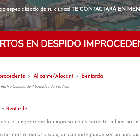
o especializado de tu ciudad
TE CONTACTARÁ EN MENO
TOS EN DESPIDO IMPROCEDE
procedente
>
Alicante/Alacant
>
Beniardá
 Ilustre Colegio de Abogados de Madrid.
 en
Beniardá
 causa alegada por la empresa no es correcta, o bien no s
tar más o menos visible, únicamente puede ser un juez quie