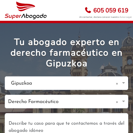
605 059 619
Al contactar, declara conocer nuestro
Aviso Legal
Tu abogado experto en
derecho farmacéutico en
Gipuzkoa
×
Gipuzkoa
×
Derecho Farmacéutico