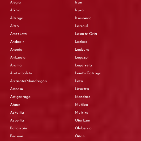
Alegia
Irun
Alkiza
Irura
Altzaga
Itsasondo
Altzo
Larraul
Amezketa
Lasarte-Oria
Andoain
Lazkao
Anoeta
Leaburu
Antzuola
Legazpi
Arama
Legorreta
Aretxabaleta
Leintz-Gatzaga
Arrasate/Mondragón
Lezo
Asteasu
Lizartza
Astigarraga
Mendaro
Ataun
Mutiloa
Azkoitia
Mutriku
Azpeitia
Oiartzun
Baliarrain
Olaberria
Beasain
Oñati