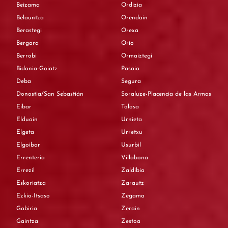
Beizama
Ordizia
Belauntza
Orendain
Berastegi
Orexa
Bergara
Orio
Berrobi
Ormaiztegi
Bidania-Goiatz
Pasaia
Deba
Segura
Donostia/San Sebastián
Soraluze-Placencia de las Armas
Eibar
Tolosa
Elduain
Urnieta
Elgeta
Urretxu
Elgoibar
Usurbil
Errenteria
Villabona
Errezil
Zaldibia
Eskoriatza
Zarautz
Ezkio-Itsaso
Zegama
Gabiria
Zerain
Gaintza
Zestoa