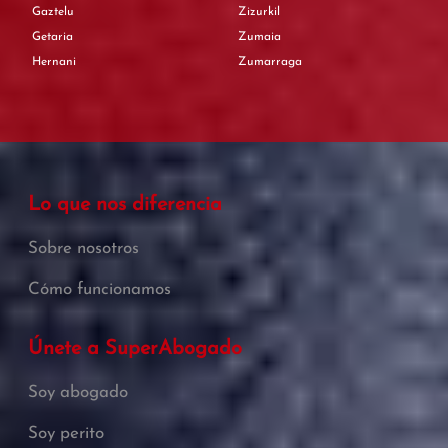
Gaztelu
Zizurkil
Getaria
Zumaia
Hernani
Zumarraga
Lo que nos diferencia
Sobre nosotros
Cómo funcionamos
Únete a SuperAbogado
Soy abogado
Soy perito