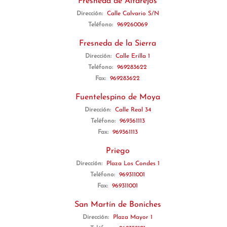
Fresneda de Altarejos
Dirección:
Calle Calvario S/N
Teléfono:
969260069
Fresneda de la Sierra
Dirección:
Calle Erilla 1
Teléfono:
969283622
Fax:
969283622
Fuentelespino de Moya
Dirección:
Calle Real 34
Teléfono:
969361113
Fax:
969361113
Priego
Dirección:
Plaza Los Condes 1
Teléfono:
969311001
Fax:
969311001
San Martín de Boniches
Dirección:
Plaza Mayor 1