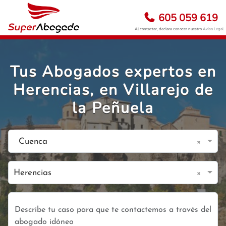
605 059 619
Al contactar, declara conocer nuestro
Aviso Legal
Tus Abogados expertos en
Herencias, en Villarejo de
la Peñuela
×
Cuenca
×
Herencias