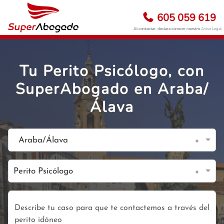
605 059 619
Al contactar, declara conocer nuestro
Aviso Legal
Tu Perito Psicólogo, con
SuperAbogado en Araba/
Álava
×
Araba/Álava
×
Perito Psicólogo