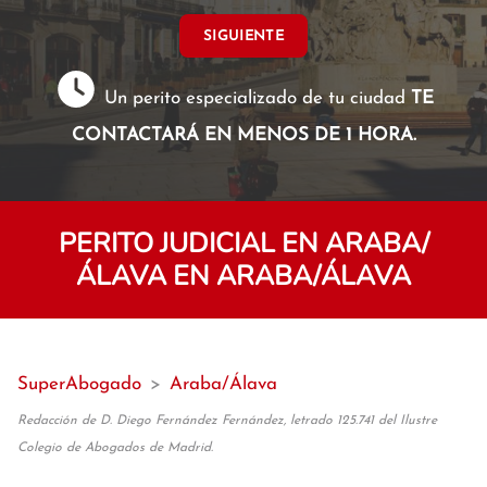
SIGUIENTE
Un perito especializado de tu ciudad
TE
CONTACTARÁ EN MENOS DE 1 HORA.
PERITO JUDICIAL EN ARABA/
ÁLAVA EN ARABA/ÁLAVA
SuperAbogado
>
Araba/Álava
Redacción de D. Diego Fernández Fernández, letrado 125.741 del Ilustre
Colegio de Abogados de Madrid.