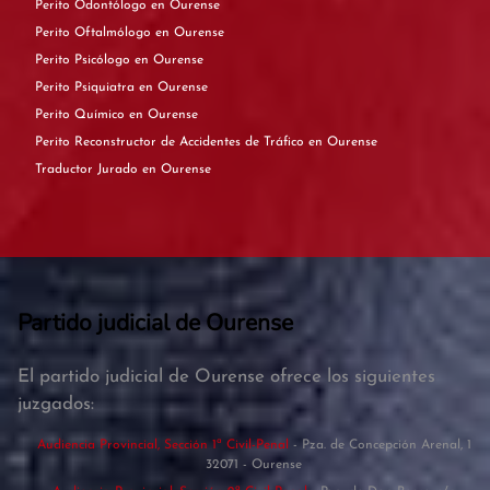
Perito Odontólogo en Ourense
Perito Oftalmólogo en Ourense
Perito Psicólogo en Ourense
Perito Psiquiatra en Ourense
Perito Químico en Ourense
Perito Reconstructor de Accidentes de Tráfico en Ourense
Traductor Jurado en Ourense
Partido judicial de Ourense
El partido judicial de Ourense ofrece los siguientes
juzgados:
Audiencia Provincial, Sección 1ª Civil-Penal
- Pza. de Concepción Arenal, 1
32071 - Ourense