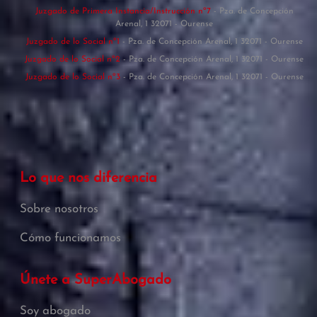
Juzgado de Primera Instancia/Instrucción nº7
- Pza. de Concepción
Arenal, 1 32071 - Ourense
Juzgado de lo Social nº1
- Pza. de Concepción Arenal, 1 32071 - Ourense
Juzgado de lo Social nº2
- Pza. de Concepción Arenal, 1 32071 - Ourense
Juzgado de lo Social nº3
- Pza. de Concepción Arenal, 1 32071 - Ourense
Lo que nos diferencia
Sobre nosotros
Cómo funcionamos
Únete a SuperAbogado
Soy abogado