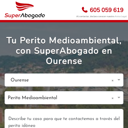
605 059 619
Al contactar, declara conocer nuestro
Aviso Legal
Tu Perito Medioambiental,
con SuperAbogado en
Ourense
×
Ourense
×
Perito Medioambiental