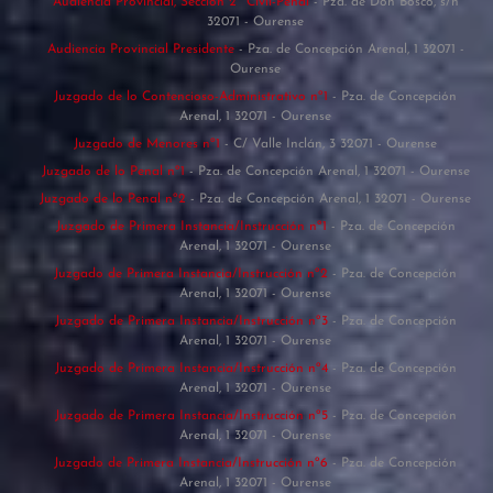
Audiencia Provincial, Sección 2ª Civil-Penal
- Pza. de Don Bosco, s/n
32071 - Ourense
Audiencia Provincial Presidente
- Pza. de Concepción Arenal, 1 32071 -
Ourense
Juzgado de lo Contencioso-Administrativo nº1
- Pza. de Concepción
Arenal, 1 32071 - Ourense
Juzgado de Menores nº1
- C/ Valle Inclán, 3 32071 - Ourense
Juzgado de lo Penal nº1
- Pza. de Concepción Arenal, 1 32071 - Ourense
Juzgado de lo Penal nº2
- Pza. de Concepción Arenal, 1 32071 - Ourense
Juzgado de Primera Instancia/Instrucción nº1
- Pza. de Concepción
Arenal, 1 32071 - Ourense
Juzgado de Primera Instancia/Instrucción nº2
- Pza. de Concepción
Arenal, 1 32071 - Ourense
Juzgado de Primera Instancia/Instrucción nº3
- Pza. de Concepción
Arenal, 1 32071 - Ourense
Juzgado de Primera Instancia/Instrucción nº4
- Pza. de Concepción
Arenal, 1 32071 - Ourense
Juzgado de Primera Instancia/Instrucción nº5
- Pza. de Concepción
Arenal, 1 32071 - Ourense
Juzgado de Primera Instancia/Instrucción nº6
- Pza. de Concepción
Arenal, 1 32071 - Ourense